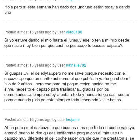
Hola pero si esta semana han dado dos ,incruso estan todavia dando
uno
Posted
almost 15 years ago
by user
vero0180
Si yo estuve dando el mio hasta el lunes,y ese lo tenia mi hijo desde
que nacio muy bien por que casi no pesaba,o tu buscas capazo?.
Posted
almost 15 years ago
by user
nathalie782
Si guapas...vi el de edyta..pero no me sirve porque necesito con el
capazo...porque un carrito asi como el que publican ya tengo el de mi
hijo de 2 añitos...pero eso para mi peque recien nacida no me
sirve..necesito el capazo para trasladarla...gracias por los
comentarios...siempre estoy atenta a todo y nunca tengo casi suerte
porque cuando pido ya esta siempre todo reservado jejeje besos
Posted
almost 15 years ago
by user
leojanni
Ahhh pero es el cazpazo lo que buscas mas que todo no coche vale ya
entendi,bueno te dire qu ees indiferente porque con el mio use un
capazo muy diferente al del coche super grande que me prestaron si se