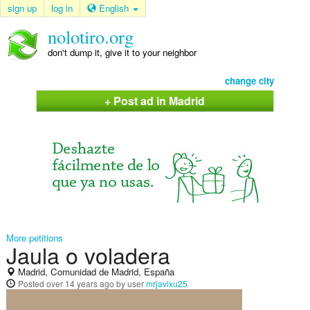
sign up
log in
English
nolotiro.org
don't dump it, give it to your neighbor
change city
+ Post ad in Madrid
More petitions
Jaula o voladera
Madrid, Comunidad de Madrid, España
Posted
over 14 years ago
by user
mrjavixu25