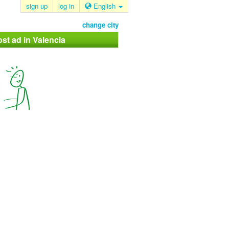
sign up
log in
English
change city
ost ad in Valencia