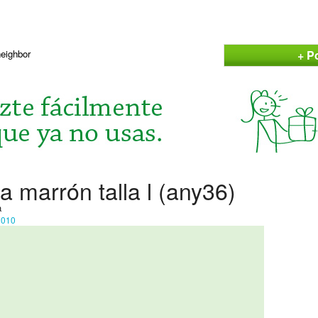
+ P
neighbor
 marrón talla l (any36)
a
a2010