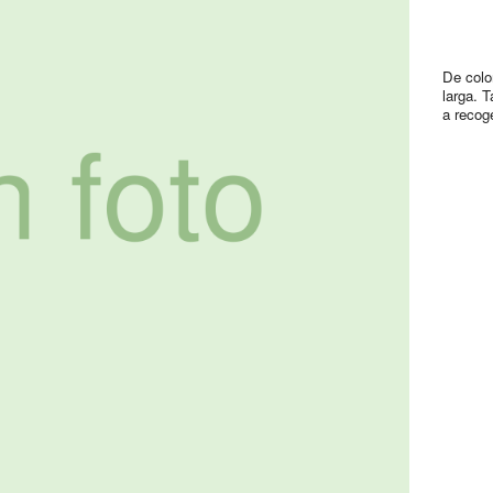
De colo
larga. Ta
a recog