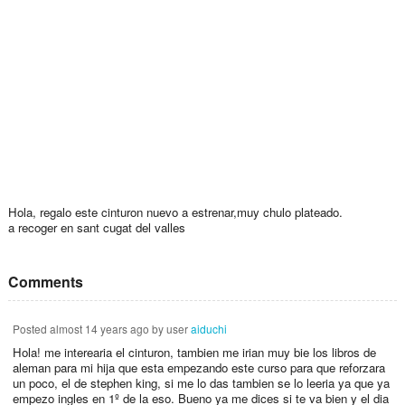
Hola, regalo este cinturon nuevo a estrenar,muy chulo plateado.
a recoger en sant cugat del valles
Comments
Posted
almost 14 years ago
by user
aiduchi
Hola! me interearia el cinturon, tambien me irian muy bie los libros de
aleman para mi hija que esta empezando este curso para que reforzara
un poco, el de stephen king, si me lo das tambien se lo leeria ya que ya
empezo ingles en 1º de la eso. Bueno ya me dices si te va bien y el dia