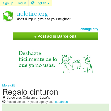
sign up
log in
English
nolotiro.org
don't dump it, give it to your neighbor
change city
+ Post ad in Barcelona
More gift
Regalo cinturon
Barcelona, Catalunya, España
Posted
almost 14 years ago
by user
sarafresa