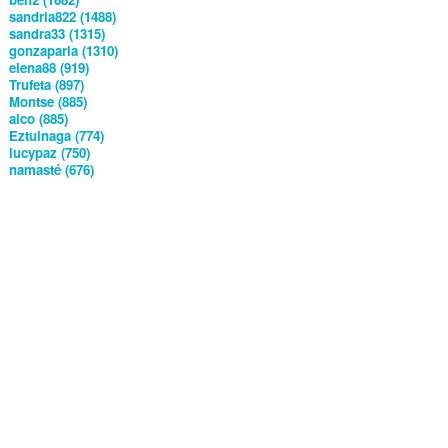
sandria822 (1488)
sandra33 (1315)
gonzaparla (1310)
elena88 (919)
Trufeta (897)
Montse (885)
alco (885)
Eztuinaga (774)
lucypaz (750)
namasté (676)