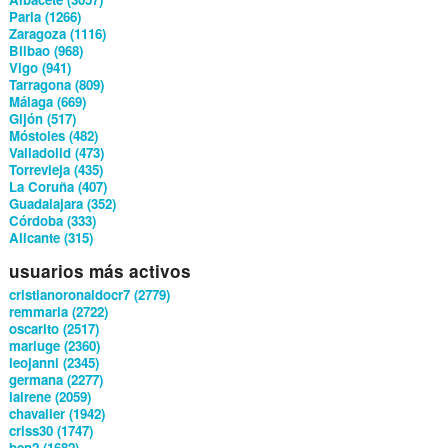
Parla (1266)
Zaragoza (1116)
Bilbao (968)
Vigo (941)
Tarragona (809)
Málaga (669)
Gijón (517)
Móstoles (482)
Valladolid (473)
Torrevieja (435)
La Coruña (407)
Guadalajara (352)
Córdoba (333)
Alicante (315)
usuarios más activos
cristianoronaldocr7 (2779)
remmaria (2722)
oscarito (2517)
mariuge (2360)
leojanni (2345)
germana (2277)
lairene (2059)
chavalier (1942)
criss30 (1747)
ben2 (1682)