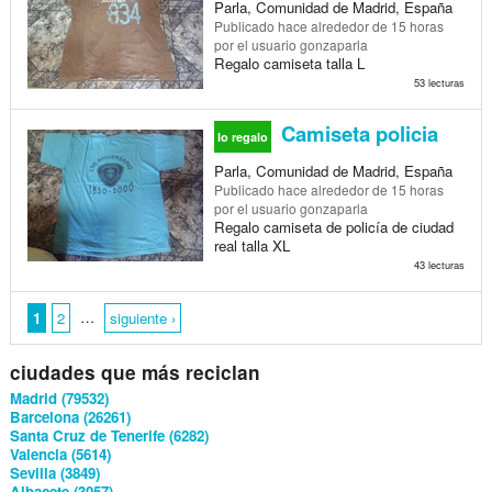
Parla, Comunidad de Madrid, España
Publicado
hace alrededor de 15 horas
por el usuario gonzaparla
Regalo camiseta talla L
53 lecturas
Camiseta policia
lo regalo
Parla, Comunidad de Madrid, España
Publicado
hace alrededor de 15 horas
por el usuario gonzaparla
Regalo camiseta de policía de ciudad
real talla XL
43 lecturas
…
1
2
siguiente ›
ciudades que más reciclan
Madrid (79532)
Barcelona (26261)
Santa Cruz de Tenerife (6282)
Valencia (5614)
Sevilla (3849)
Albacete (3057)