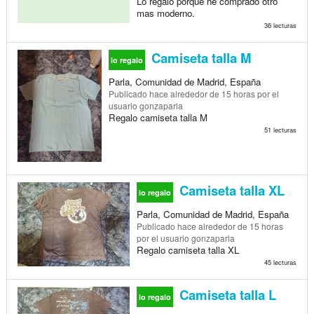
Lo regalo porque he comprado otro
mas moderno.
36 lecturas
Camiseta talla M
lo regalo
Parla, Comunidad de Madrid, España
Publicado
hace alrededor de 15 horas
por el
usuario gonzaparla
Regalo camiseta talla M
51 lecturas
Camiseta talla XL
lo regalo
Parla, Comunidad de Madrid, España
Publicado
hace alrededor de 15 horas
por el usuario gonzaparla
Regalo camiseta talla XL
45 lecturas
Camiseta talla L
lo regalo