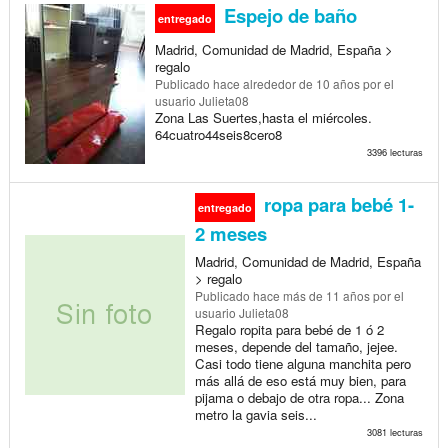
Espejo de baño
entregado
Madrid, Comunidad de Madrid, España >
regalo
Publicado
hace alrededor de 10 años
por el
usuario Julieta08
Zona Las Suertes,hasta el miércoles.
64cuatro44seis8cero8
3396 lecturas
ropa para bebé 1-
entregado
2 meses
Madrid, Comunidad de Madrid, España
> regalo
Publicado
hace más de 11 años
por el
usuario Julieta08
Regalo ropita para bebé de 1 ó 2
meses, depende del tamaño, jejee.
Casi todo tiene alguna manchita pero
más allá de eso está muy bien, para
pijama o debajo de otra ropa... Zona
metro la gavia seis...
3081 lecturas