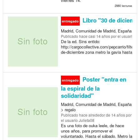
viernes 14.
2980 lecturas
Libro "30 de diciemb
entregado
Madrid, Comunidad de Madrid, España > re
Publicado
hace casi 14 años
por el usuario Ju
De la ed. Sins entido:
http://cargocollective.com/pepcarrio/filter/ed
de-diciembre zona metro la gavia hasta el v
Poster "entra en
entregado
la espiral de la
solidaridad"
Madrid, Comunidad de Madrid, España
> regalo
Publicado
hace alrededor de 14 años
por
el usuario Julieta08
Es una foto de ouka leele, de hace
unos años, para promover el
voluntariado. Hasta el sábado. Metro la