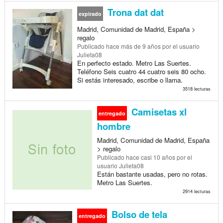
Trona dat dat
expirado
Madrid, Comunidad de Madrid, España >
regalo
Publicado
hace más de 9 años
por el usuario
Julieta08
En perfecto estado. Metro Las Suertes.
Teléfono Seis cuatro 44 cuatro seis 80 ocho.
Si estás interesado, escribe o llama.
3518 lecturas
Camisetas xl
entregado
hombre
Madrid, Comunidad de Madrid, España
> regalo
Publicado
hace casi 10 años
por el
usuario Julieta08
Están bastante usadas, pero no rotas.
Metro Las Suertes.
2914 lecturas
Bolso de tela
entregado