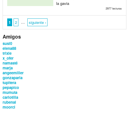
la gavia
2977 lecturas
…
1
2
siguiente ›
Amigos
susi0
elena88
trixie
x_ofer
namasté
marja
angeemiller
gonzaparla
tupitera
pepapico
mumuta
carlotilla
rubenai
moorci