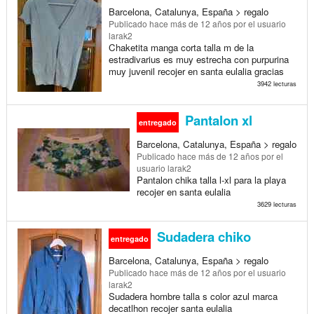
Barcelona, Catalunya, España > regalo
Publicado
hace más de 12 años
por el usuario
larak2
Chaketita manga corta talla m de la
estradivarius es muy estrecha con purpurina
muy juvenil recojer en santa eulalia gracias
3942 lecturas
Pantalon xl
entregado
Barcelona, Catalunya, España > regalo
Publicado
hace más de 12 años
por el
usuario larak2
Pantalon chika talla l-xl para la playa
recojer en santa eulalia
3629 lecturas
Sudadera chiko
entregado
Barcelona, Catalunya, España > regalo
Publicado
hace más de 12 años
por el usuario
larak2
Sudadera hombre talla s color azul marca
decatlhon recojer santa eulalia