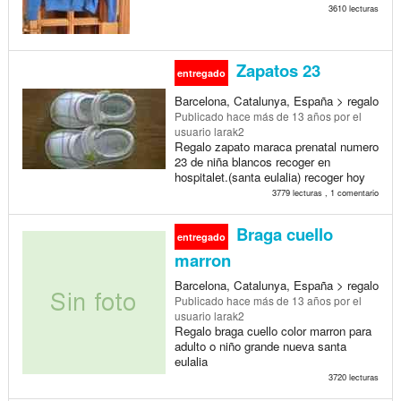
3610 lecturas
Zapatos 23
entregado
Barcelona, Catalunya, España > regalo
Publicado
hace más de 13 años
por el
usuario larak2
Regalo zapato maraca prenatal numero
23 de niña blancos recoger en
hospitalet.(santa eulalia) recoger hoy
3779 lecturas , 1 comentario
Braga cuello
entregado
marron
Barcelona, Catalunya, España > regalo
Publicado
hace más de 13 años
por el
usuario larak2
Regalo braga cuello color marron para
adulto o niño grande nueva santa
eulalia
3720 lecturas