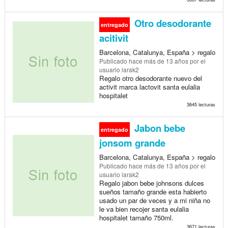
Otro desodorante
entregado
acitivit
Barcelona, Catalunya, España > regalo
Publicado
hace más de 13 años
por el
usuario larak2
Regalo otro desodorante nuevo del
activit marca lactovit santa eulalia
hospitalet
3645 lecturas
Jabon bebe
entregado
jonsom grande
Barcelona, Catalunya, España > regalo
Publicado
hace más de 13 años
por el
usuario larak2
Regalo jabon bebe johnsons dulces
sueños tamaño grande esta habierto
usado un par de veces y a mi niña no
le va bien recojer santa eulalia
hospitalet tamaño 750ml.
3671 lecturas