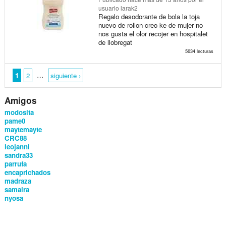
usuario larak2
Regalo desodorante de bola la toja
nuevo de rollon creo ke de mujer no
nos gusta el olor recojer en hospitalet
de llobregat
5634 lecturas
…
1
2
siguiente ›
Amigos
modosita
pame0
maytemayte
CRC88
leojanni
sandra33
parrufa
encaprichados
madraza
samaira
nyosa