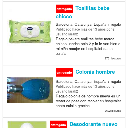
Toallitas bebe
entregado
chicco
Barcelona, Catalunya, España > regalo
Publicado
hace más de 13 años
por el
usuario larak2
Regalo pakete toallitas bebe marca
chicco usadas solo 2 y lo le van bien a
mi niña recojer en hospitalet santa
eulalia
3761 lecturas
Colonia hombre
entregado
Barcelona, Catalunya, España > regalo
Publicado
hace más de 13 años
por el
usuario larak2
Regalo colonia de hombre nueva es un
tester de poseidon recojer en hospitalet
santa eulalia gracias
3692 lecturas
Desodorante nuevo
entregado