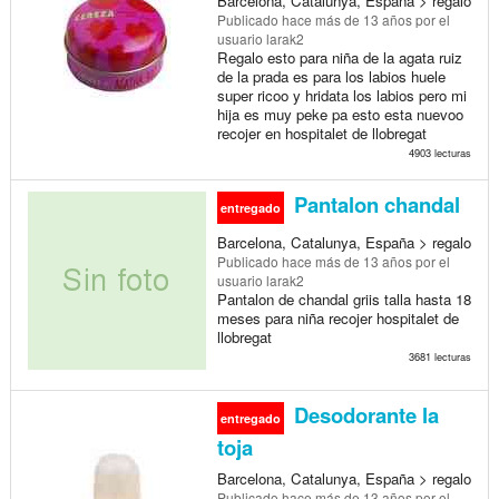
Barcelona, Catalunya, España > regalo
Publicado
hace más de 13 años
por el
usuario larak2
Regalo esto para niña de la agata ruiz
de la prada es para los labios huele
super ricoo y hridata los labios pero mi
hija es muy peke pa esto esta nuevoo
recojer en hospitalet de llobregat
4903 lecturas
Pantalon chandal
entregado
Barcelona, Catalunya, España > regalo
Publicado
hace más de 13 años
por el
usuario larak2
Pantalon de chandal griis talla hasta 18
meses para niña recojer hospitalet de
llobregat
3681 lecturas
Desodorante la
entregado
toja
Barcelona, Catalunya, España > regalo
Publicado
hace más de 13 años
por el