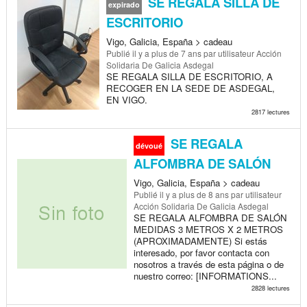
SE REGALA SILLA DE
expirado
ESCRITORIO
Vigo, Galicia, España > cadeau
Publié
il y a plus de 7 ans
par utilisateur Acción
Solidaria De Galicia Asdegal
SE REGALA SILLA DE ESCRITORIO, A
RECOGER EN LA SEDE DE ASDEGAL,
EN VIGO.
2817 lectures
SE REGALA
dévoué
ALFOMBRA DE SALÓN
Vigo, Galicia, España > cadeau
Publié
il y a plus de 8 ans
par utilisateur
Acción Solidaria De Galicia Asdegal
SE REGALA ALFOMBRA DE SALÓN
MEDIDAS 3 METROS X 2 METROS
(APROXIMADAMENTE) Si estás
interesado, por favor contacta con
nosotros a través de esta página o de
nuestro correo: [INFORMATIONS...
2828 lectures