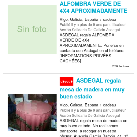
ALFOMBRA VERDE DE
4X4 APROXIMADAMENTE
Vigo, Galicia, España > cadeau
Publié
il y a plus de 9 ans
par utilisateur
Acción Solidaria De Galicia Asdegal
ASDEGAL regala ALFOMBRA
VERDE DE 4X4
APROXIMADAMENTE. Ponerse en
contacto con Asdegal en el teléfono:
[INFORMATIONS PRIVÉES
CACHÉES]
2694 lectures
ASDEGAL regala
dévoué
mesa de madera en muy
buen estado
Vigo, Galicia, España > cadeau
Publié
il y a plus de 9 ans
par utilisateur
Acción Solidaria De Galicia Asdegal
ASDEGAL regala mesa de madera en
muy buen estado. No realizamos
transporte, a recoger en nuestra
oficina: Avenida García Barbón, 41, 1º