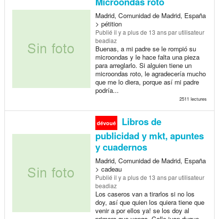
Microondas roto
Madrid, Comunidad de Madrid, España
> pétition
Publié
il y a plus de 13 ans
par utilisateur
beadiaz
Buenas, a mi padre se le rompió su
microondas y le hace falta una pieza
para arreglarlo. Si alguien tiene un
microondas roto, le agradecería mucho
que me lo diera, porque así mi padre
podría...
2511 lectures
Libros de
dévoué
publicidad y mkt, apuntes
y cuadernos
Madrid, Comunidad de Madrid, España
> cadeau
Publié
il y a plus de 13 ans
par utilisateur
beadiaz
Los caseros van a tirarlos si no los
doy, así que quien los quiera tiene que
venir a por ellos ya! se los doy al
primero que venga. Calle juan duque.