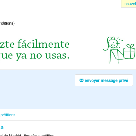
nouvel
nditions)
envoyer message privé
pétitions
la
 de Madrid, España > pétition