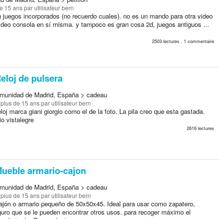
ue 15 ans
par utilisateur bern
 juegos incorporados (no recuerdo cuales). no es un mando para otra video
ideo consola en sí misma. y tampoco es gran cosa 2d, juegos antiguos ...
2503 lectures , 1 commentaire
eloj de pulsera
munidad de Madrid, España > cadeau
a plus de 15 ans
par utilisateur bern
loj marca giani giorgio como el de la foto. La pila creo que esta gastada.
o vistalegre
2616 lectures
ueble armario-cajon
munidad de Madrid, España > cadeau
a plus de 15 ans
par utilisateur bern
ajón o armario pequeño de 50x50x45. Ideal para usar como zapatero,
uro que se le pueden encontrar otros usos. para recoger máximo el