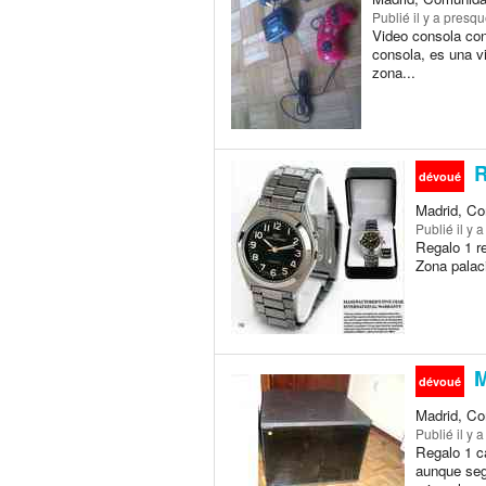
Publié
il y a presq
Video consola con
consola, es una v
zona...
R
dévoué
Madrid, Co
Publié
il y 
Regalo 1 re
Zona palaci
M
dévoué
Madrid, Co
Publié
il y 
Regalo 1 c
aunque seg