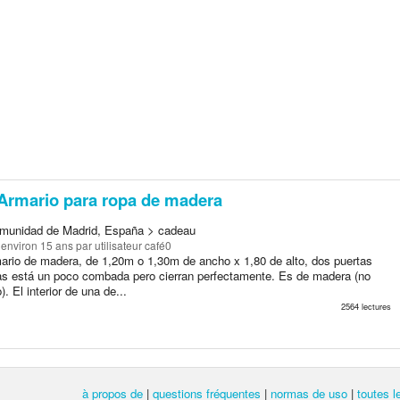
Armario para ropa de madera
munidad de Madrid, España > cadeau
a environ 15 ans
par utilisateur café0
ario de madera, de 1,20m o 1,30m de ancho x 1,80 de alto, dos puertas
las está un poco combada pero cierran perfectamente. Es de madera (no
. El interior de una de...
2564 lectures
à propos de
|
questions fréquentes
|
normas de uso
|
toutes 