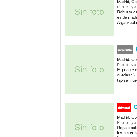
Madrid, Co
Publié
il y 
Robusta ca
es de made
Arganzuela
expirado
Madrid, Co
Publié
il y 
El puente e
quedan 3). 
tapizar nu
C
dévoué
Madrid, Co
Publié
il y 
Regalo extr
instala en 