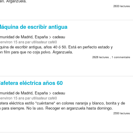
ien. Arganzuela.
2633 lectures
áquina de escribir antigua
munidad de Madrid, España > cadeau
a environ 15 ans
par utilisateur café0
uina de escribir antigua, años 40 ó 50. Está en perfecto estado y
n film para que no coja polvo. Arganzuela.
2628 lectures , 1 commentaire
afetera eléctrica años 60
munidad de Madrid, España > cadeau
a environ 15 ans
par utilisateur café0
tera eléctrica estilo "cuéntame" en colores naranja y blanco, bonita y de
n para siempre. No la uso. Recoger en arganzuela hasta domingo.
2550 lectures