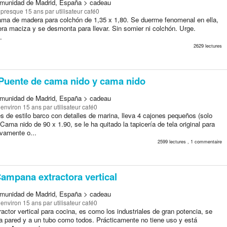
munidad de Madrid, España > cadeau
a presque 15 ans
par utilisateur café0
ma de madera para colchón de 1,35 x 1,80. Se duerme fenomenal en ella,
ra maciza y se desmonta para llevar. Sin somier ni colchón. Urge.
.
2629 lectures
Puente de cama nido y cama nido
munidad de Madrid, España > cadeau
a environ 15 ans
par utilisateur café0
s de estilo barco con detalles de marina, lleva 4 cajones pequeños (solo
Cama nido de 90 x 1.90, se le ha quitado la tapicería de tela original para
evamente o...
2599 lectures , 1 commentaire
ampana extractora vertical
munidad de Madrid, España > cadeau
a environ 15 ans
par utilisateur café0
actor vertical para cocina, es como los industriales de gran potencia, se
la pared y a un tubo como todos. Prácticamente no tiene uso y está