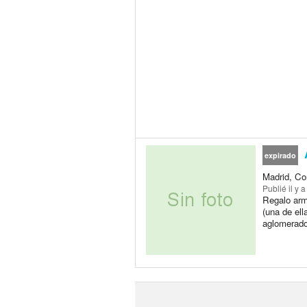
expirado
Madrid, Co
Publié
il y 
Regalo arm
(una de el
aglomerado)