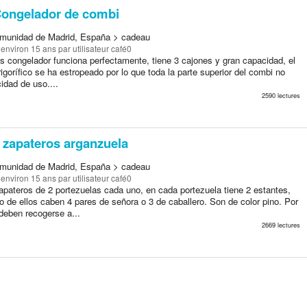
ongelador de combi
munidad de Madrid, España > cadeau
a environ 15 ans
par utilisateur café0
s congelador funciona perfectamente, tiene 3 cajones y gran capacidad, el
rigorífico se ha estropeado por lo que toda la parte superior del combi no
idad de uso....
2590 lectures
 zapateros arganzuela
munidad de Madrid, España > cadeau
a environ 15 ans
par utilisateur café0
apateros de 2 portezuelas cada uno, en cada portezuela tiene 2 estantes,
 de ellos caben 4 pares de señora o 3 de caballero. Son de color pino. Por
deben recogerse a...
2669 lectures