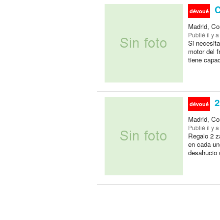
C
dévoué
Madrid, Co
Publié
il y 
Si necesita
motor del f
tiene capac
2
dévoué
Madrid, Co
Publié
il y 
Regalo 2 z
en cada uno
desahucio 