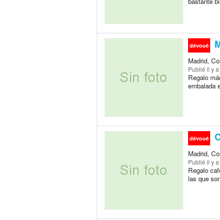
bastante b
M
dévoué
Madrid, Co
Publié
il y 
Regalo máq
embalada e
C
dévoué
Madrid, Co
Publié
il y 
Regalo cafe
las que so