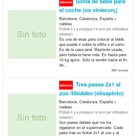
Sillita de bebé para
dévoué
el coche (no vinieron¡)
Barcelona, Catalunya, España >
cadeau
Publié
il y a presque 14 ans
par utilisateur
cibeles1
Es una de esas para colocar al bebé,
que puede ir sobre la sillita o el carro.
Es de la casa jané. Bastante usada,
pero todavía tiene vida. Es hasta para
15 kg aprox. Sólo la tendré hasta el fin
de...
2821 lectures
Tres pases 2x1 al
dévoué
zoo /tibidabo (elisapinto)
Barcelona, Catalunya, España >
cadeau
Publié
il y a presque 14 ans
par utilisateur
cibeles1
Son pases dobles que me los
regalaron en el supermercado. Cada
pase trae un ticket 2x1 al zoo y al