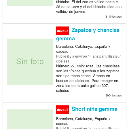
tibidabo. El del zoo es válido hasta el
28 de octubre y el del tibidabo dice con
validez de jueves...
3110 lectures
Zapatos y chanclas
dévoué
gemma
Barcelona, Catalunya, España >
cadeau
Publié
il y a environ 14 ans
par utilisateur
cibeles1
Número 27, color rosa. Las chanclass
son las típicas quechua y los zapatos
son tipo manoletinas. Ambas en
buenas condiciones. Para recoger en
zona les corts calle galileo 307,
saludos
2904 lectures
Short niña gemma
dévoué
Barcelona, Catalunya, España >
cadeau
Publié
il y a environ 14 ans
par utilisateur