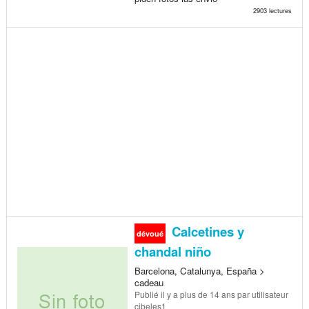
2903 lectures
Calcetines y
dévoué
chandal niño
Barcelona, Catalunya, España >
cadeau
Publié
il y a plus de 14 ans
par utilisateur
cibeles1