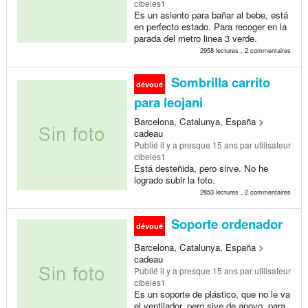
cibeles1
Es un asiento para bañar al bebe, está
en perfecto estado. Para recoger en la
parada del metro linea 3 verde.
2958 lectures , 2 commentaires
Sombrilla carrito
dévoué
para leojani
Barcelona, Catalunya, España >
cadeau
Publié
il y a presque 15 ans
par utilisateur
cibeles1
Está desteñida, pero sirve. No he
logrado subir la foto.
2853 lectures , 2 commentaires
Soporte ordenador
dévoué
Barcelona, Catalunya, España >
cadeau
Publié
il y a presque 15 ans
par utilisateur
cibeles1
Es un soporte de plástico, que no le va
el ventilador, pero sive de apoyo. para