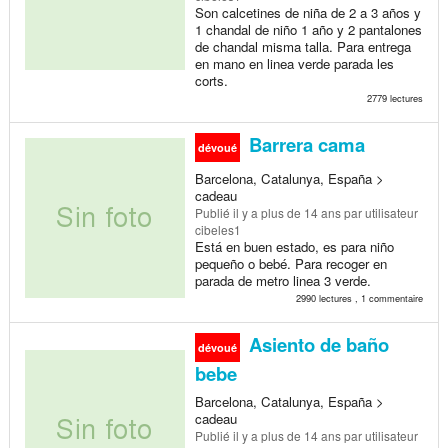
Son calcetines de niña de 2 a 3 años y
1 chandal de niño 1 año y 2 pantalones
de chandal misma talla. Para entrega
en mano en linea verde parada les
corts.
2779 lectures
Barrera cama
dévoué
Barcelona, Catalunya, España >
cadeau
Publié
il y a plus de 14 ans
par utilisateur
cibeles1
Está en buen estado, es para niño
pequeño o bebé. Para recoger en
parada de metro linea 3 verde.
2990 lectures , 1 commentaire
Asiento de baño
dévoué
bebe
Barcelona, Catalunya, España >
cadeau
Publié
il y a plus de 14 ans
par utilisateur