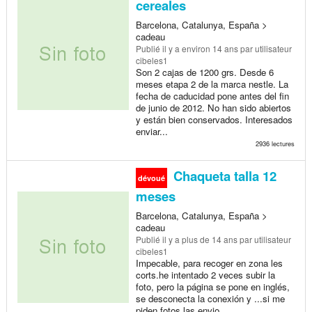
cereales
Barcelona, Catalunya, España >
cadeau
Publié
il y a environ 14 ans
par utilisateur
cibeles1
Son 2 cajas de 1200 grs. Desde 6
meses etapa 2 de la marca nestle. La
fecha de caducidad pone antes del fin
de junio de 2012. No han sido abiertos
y están bien conservados. Interesados
enviar...
2936 lectures
Chaqueta talla 12
dévoué
meses
Barcelona, Catalunya, España >
cadeau
Publié
il y a plus de 14 ans
par utilisateur
cibeles1
Impecable, para recoger en zona les
corts.he intentado 2 veces subir la
foto, pero la página se pone en inglés,
se desconecta la conexión y ...si me
piden fotos las envio