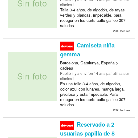
cibeles1
Talla 3-4 años, de algodón, de rayas
verdes y blancas, impecable, para
recoger en les corts calle galileo 307,
saludos
2900 lectures
Camiseta niña
dévoué
gemma
Barcelona, Catalunya, España >
cadeau
Publié
il y a environ 14 ans
par utilisateur
cibeles1
Es una talla 3-4 años, de algodón,
color azul con lunares, manga larga,
preciosa y está impecable. Para
recoger en les corts calle galileo 307,
saludos
2860 lectures
Reservado a 2
dévoué
usuarias papilla de 8