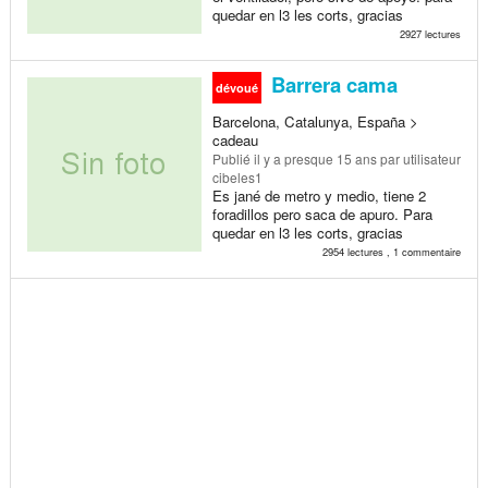
quedar en l3 les corts, gracias
2927 lectures
Barrera cama
dévoué
Barcelona, Catalunya, España >
cadeau
Publié
il y a presque 15 ans
par utilisateur
cibeles1
Es jané de metro y medio, tiene 2
foradillos pero saca de apuro. Para
quedar en l3 les corts, gracias
2954 lectures , 1 commentaire