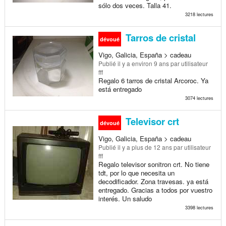
sólo dos veces. Talla 41.
3218 lectures
Tarros de cristal
dévoué
Vigo, Galicia, España > cadeau
Publié
il y a environ 9 ans
par utilisateur
fff
Regalo 6 tarros de cristal Arcoroc. Ya
está entregado
3074 lectures
Televisor crt
dévoué
Vigo, Galicia, España > cadeau
Publié
il y a plus de 12 ans
par utilisateur
fff
Regalo televisor sonitron crt. No tiene
tdt, por lo que necesita un
decodificador. Zona travesas. ya está
entregado. Gracias a todos por vuestro
interés. Un saludo
3398 lectures