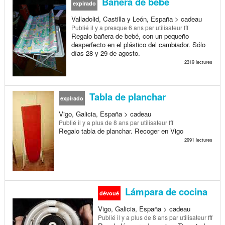
Bañera de bebé
expirado
Valladolid, Castilla y León, España > cadeau
Publié
il y a presque 6 ans
par utilisateur fff
Regalo bañera de bebé, con un pequeño
desperfecto en el plástico del cambiador. Sólo
días 28 y 29 de agosto.
2319 lectures
Tabla de planchar
expirado
Vigo, Galicia, España > cadeau
Publié
il y a plus de 8 ans
par utilisateur fff
Regalo tabla de planchar. Recoger en Vigo
2991 lectures
Lámpara de cocina
dévoué
Vigo, Galicia, España > cadeau
Publié
il y a plus de 8 ans
par utilisateur fff