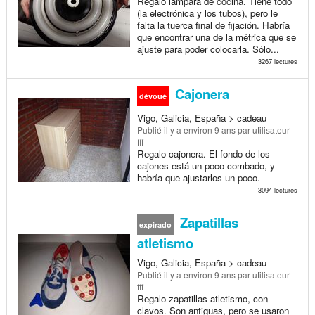
Regalo lámpara de cocina. Tiene todo
(la electrónica y los tubos), pero le
falta la tuerca final de fijación. Habría
que encontrar una de la métrica que se
ajuste para poder colocarla. Sólo...
3267 lectures
Cajonera
dévoué
Vigo, Galicia, España > cadeau
Publié
il y a environ 9 ans
par utilisateur
fff
Regalo cajonera. El fondo de los
cajones está un poco combado, y
habría que ajustarlos un poco.
3094 lectures
Zapatillas
expirado
atletismo
Vigo, Galicia, España > cadeau
Publié
il y a environ 9 ans
par utilisateur
fff
Regalo zapatillas atletismo, con
clavos. Son antiguas, pero se usaron