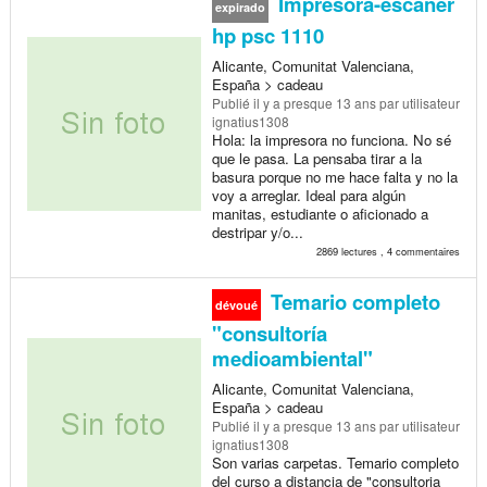
Impresora-escaner
expirado
hp psc 1110
Alicante, Comunitat Valenciana,
España > cadeau
Publié
il y a presque 13 ans
par utilisateur
ignatius1308
Hola: la impresora no funciona. No sé
que le pasa. La pensaba tirar a la
basura porque no me hace falta y no la
voy a arreglar. Ideal para algún
manitas, estudiante o aficionado a
destripar y/o...
2869 lectures , 4 commentaires
Temario completo
dévoué
"consultoría
medioambiental"
Alicante, Comunitat Valenciana,
España > cadeau
Publié
il y a presque 13 ans
par utilisateur
ignatius1308
Son varias carpetas. Temario completo
del curso a distancia de "consultoria