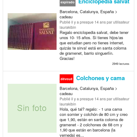
Enciclopedia salvat
expirado
Barcelona, Catalunya, España >
cadeau
Publié
il y a presque 14 ans
par utilisateur
laurakibin
Regalo enciclopedia salvat, debe tener
unos 10- 15 años. Si tienes hijos/as
que estudian pero no tienes internet,
quizás te sirva! está en santa coloma
de gramenet, barrio singuerlín.
Gracias!
2949 lectures
Colchones y cama
dévoué
Barcelona, Catalunya, España >
cadeau
Publié
il y a presque 14 ans
par utilisateur
laurakibin
Hola, qué tal? regalo: - 1 una cama
con somier y colchón de 80 cm y creo
que 1,90, están en santa coloma de
gramenet - 2 colchones de 68 cm y
1,90 que están en barcelona (la
verneda) es...