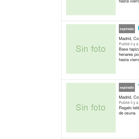
hasta vier
expirado
Madrid, Co
Publié
il y 
Base tapiz
henares po
hasta vier
expirado
Madrid, Co
Publié
il y 
Regalo tel
de osuna.