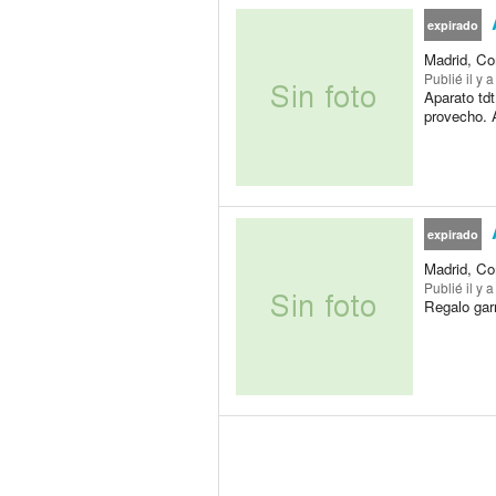
A
expirado
Madrid, Co
Publié
il y 
Aparato tdt
provecho. 
expirado
Madrid, Co
Publié
il y 
Regalo garr