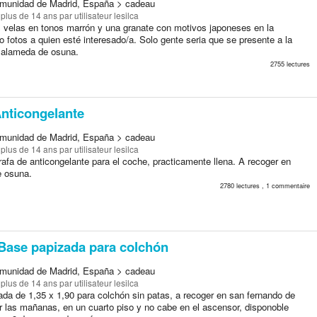
munidad de Madrid, España > cadeau
a plus de 14 ans
par utilisateur lesilca
 velas en tonos marrón y una granate con motivos japoneses en la
fotos a quien esté interesado/a. Solo gente seria que se presente a la
 alameda de osuna.
2755 lectures
nticongelante
munidad de Madrid, España > cadeau
a plus de 14 ans
par utilisateur lesilca
afa de anticongelante para el coche, practicamente llena. A recoger en
 osuna.
2780 lectures , 1 commentaire
Base papizada para colchón
munidad de Madrid, España > cadeau
a plus de 14 ans
par utilisateur lesilca
ada de 1,35 x 1,90 para colchón sin patas, a recoger en san fernando de
r las mañanas, en un cuarto piso y no cabe en el ascensor, disponoble