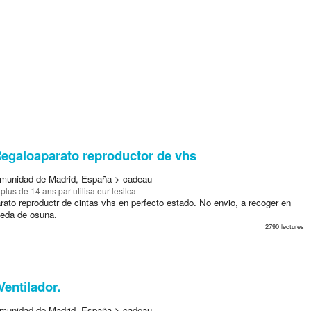
egaloaparato reproductor de vhs
munidad de Madrid, España > cadeau
a plus de 14 ans
par utilisateur lesilca
ato reproductr de cintas vhs en perfecto estado. No envio, a recoger en
eda de osuna.
2790 lectures
entilador.
munidad de Madrid, España > cadeau