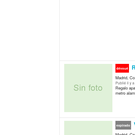
R
dévoué
Madrid, Co
Publié
il y 
Regalo apar
metro alam
V
expirado
Madrid, Co