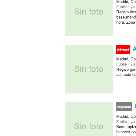
Madrid, Co
Publié
il y 
Regalo dos
base.mando 
hora. Zona
A
dévoué
Madrid, Co
Publié
il y 
Regalo garr
alameda de
expirado
Madrid, Co
Publié
il y 
Base tapiz
henares po