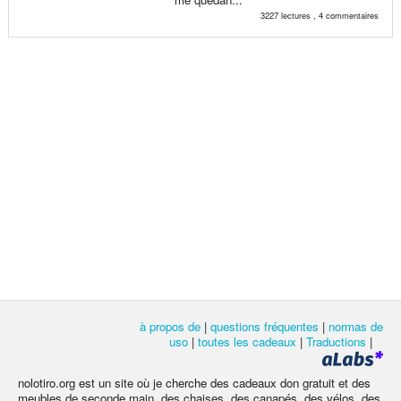
3227 lectures , 4 commentaires
à propos de
|
questions fréquentes
|
normas de
uso
|
toutes les cadeaux
|
Traductions
|
nolotiro.org est un site où je cherche des cadeaux don gratuit et des
meubles de seconde main, des chaises, des canapés, des vélos, des