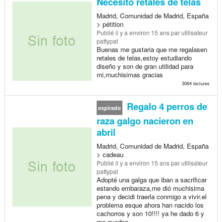
Necesito retales de telas
Madrid, Comunidad de Madrid, España
> pétition
Publié
il y a environ 15 ans
par utilisateur
pattypat
Buenas me gustaria que me regalasen
retales de telas,estoy estudiando
diseño y son de gran utilidad para
mi,muchisimas gracias
3064 lectures
Regalo 4 perros de
expirado
raza galgo nacieron en
abril
Madrid, Comunidad de Madrid, España
> cadeau
Publié
il y a environ 15 ans
par utilisateur
pattypat
Adopté una galga que iban a sacrificar
estando embaraza,me dió muchisima
pena y decidi traerla conmigo a vivir.el
problema esque ahora han nacido los
cachorros y son 10!!!! ya he dado 6 y
me quedan...