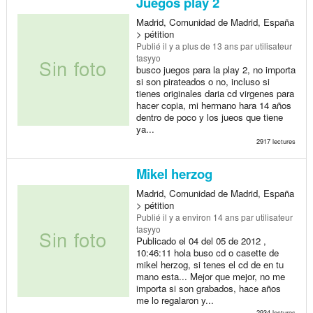
Juegos play 2
Madrid, Comunidad de Madrid, España
> pétition
Publié
il y a plus de 13 ans
par utilisateur
tasyyo
busco juegos para la play 2, no importa
si son pirateados o no, incluso si
tienes originales daria cd virgenes para
hacer copia, mi hermano hara 14 años
dentro de poco y los jueos que tiene
ya...
2917 lectures
Mikel herzog
Madrid, Comunidad de Madrid, España
> pétition
Publié
il y a environ 14 ans
par utilisateur
tasyyo
Publicado el 04 del 05 de 2012 ,
10:46:11 hola buso cd o casette de
mikel herzog, si tenes el cd de en tu
mano esta... Mejor que mejor, no me
importa si son grabados, hace años
me lo regalaron y...
2934 lectures