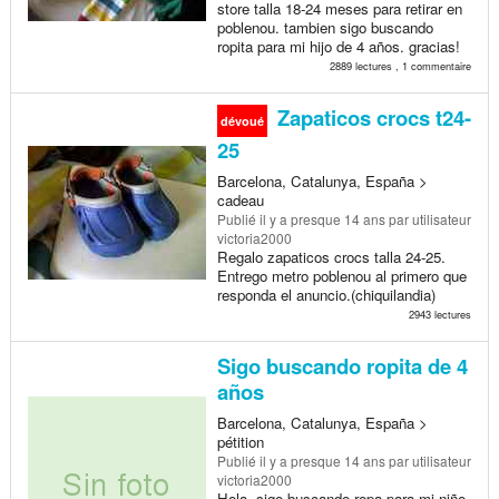
store talla 18-24 meses para retirar en
poblenou. tambien sigo buscando
ropita para mi hijo de 4 años. gracias!
2889 lectures , 1 commentaire
Zapaticos crocs t24-
dévoué
25
Barcelona, Catalunya, España >
cadeau
Publié
il y a presque 14 ans
par utilisateur
victoria2000
Regalo zapaticos crocs talla 24-25.
Entrego metro poblenou al primero que
responda el anuncio.(chiquilandia)
2943 lectures
Sigo buscando ropita de 4
años
Barcelona, Catalunya, España >
pétition
Publié
il y a presque 14 ans
par utilisateur
victoria2000
Hola, sigo buscando ropa para mi niño