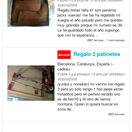
victoria2000
Regalo botas talla 41 son panama
jacks nuevas! me las ha regalado mi
suegra el año pasado pero me quedan
muy grandes porque mi numero es 39.
La he guardado todo el año supongo
que con la esperanza...
2867 lectures , 1 commentaire
Regalo 2 patinetes
dévoué
Barcelona, Catalunya, España >
cadeau
Publié
il y a presque 14 ans
par utilisateur
victoria2000
(yunka y noraisac) mi vecino me regalo
3 pero yo solo tengo 1 hijo jejeje estan
trotaditos pero en perfeto estado uno
es de ben10 y el otro de hanna
montana. Quien lo quiera buscar en
zona de...
2922 lectures