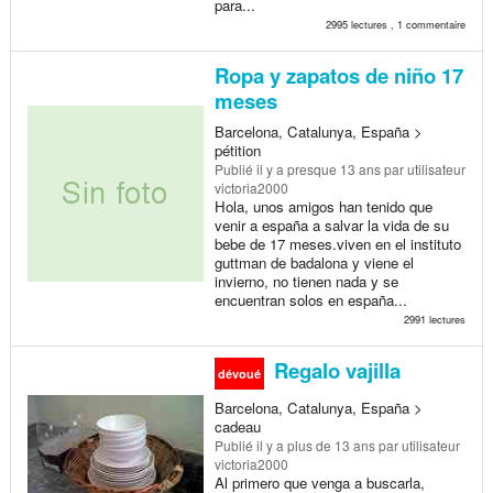
para...
2995 lectures , 1 commentaire
Ropa y zapatos de niño 17
meses
Barcelona, Catalunya, España >
pétition
Publié
il y a presque 13 ans
par utilisateur
victoria2000
Hola, unos amigos han tenido que
venir a españa a salvar la vida de su
bebe de 17 meses.viven en el instituto
guttman de badalona y viene el
invierno, no tienen nada y se
encuentran solos en españa...
2991 lectures
Regalo vajilla
dévoué
Barcelona, Catalunya, España >
cadeau
Publié
il y a plus de 13 ans
par utilisateur
victoria2000
Al primero que venga a buscarla,