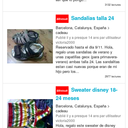
3132 lectures
Sandalias talla 24
dévoué
Barcelona, Catalunya, España >
cadeau
Publié
il y a presque 14 ans
par utilisateur
victoria2000
Reservado hasta el dia 9/11. Hola,
regalo unas sandalias de verano y
unas zapatillas geox (para primavera-
verano) ambas talla 24. Las sandalitas
estan casi nuevas porque eran de mi
hijo pero los...
2977 lectures
Sweater disney 18-
dévoué
24 meses
Barcelona, Catalunya, España >
cadeau
Publié
il y a presque 14 ans
par utilisateur
victoria2000
Hola, regalo este sweater de disney