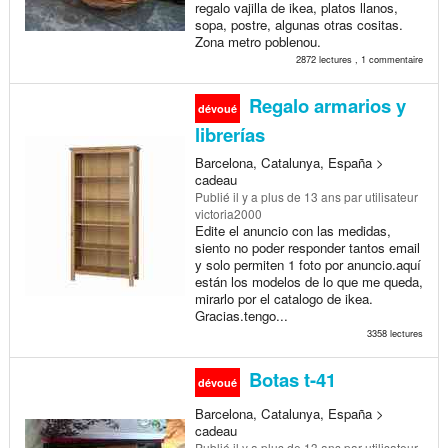
regalo vajilla de ikea, platos llanos,
sopa, postre, algunas otras cositas.
Zona metro poblenou.
2872 lectures , 1 commentaire
Regalo armarios y
dévoué
librerías
Barcelona, Catalunya, España >
cadeau
Publié
il y a plus de 13 ans
par utilisateur
victoria2000
Edite el anuncio con las medidas,
siento no poder responder tantos email
y solo permiten 1 foto por anuncio.aquí
están los modelos de lo que me queda,
mirarlo por el catalogo de ikea.
Gracias.tengo...
3358 lectures
Botas t-41
dévoué
Barcelona, Catalunya, España >
cadeau
Publié
il y a plus de 13 ans
par utilisateur