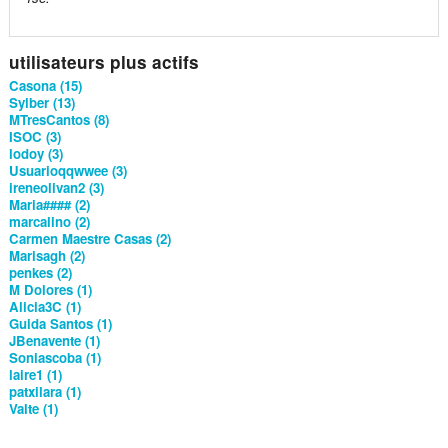
utilisateurs plus actifs
Casona (15)
Sylber (13)
MTresCantos (8)
ISOC (3)
lodoy (3)
Usuarioqqwwee (3)
ireneolivan2 (3)
Maria#### (2)
marcalino (2)
Carmen Maestre Casas (2)
Marisagh (2)
penkes (2)
M Dolores (1)
Alicia3C (1)
Guida Santos (1)
JBenavente (1)
Soniascoba (1)
laire1 (1)
patxilara (1)
Valte (1)