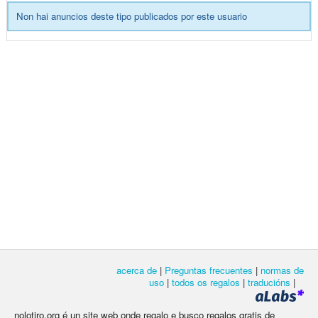
Non hai anuncios deste tipo publicados por este usuario
acerca de
|
Preguntas frecuentes
|
normas de
uso
|
todos os regalos
|
traducións
|
nolotiro.org é un site web onde regalo e busco regalos gratis de