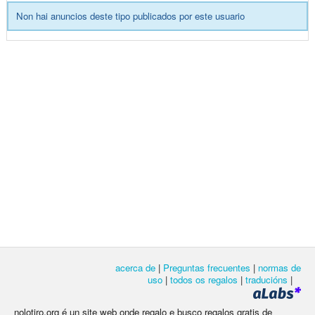
Non hai anuncios deste tipo publicados por este usuario
acerca de
|
Preguntas frecuentes
|
normas de
uso
|
todos os regalos
|
traducións
|
nolotiro.org é un site web onde regalo e busco regalos gratis de