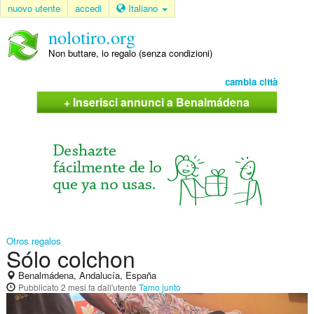
nuovo utente
accedi
Italiano
nolotiro.org
Non buttare, io regalo (senza condizioni)
cambia città
+ Inserisci annunci a Benalmádena
Otros regalos
Sólo colchon
Benalmádena, Andalucía, España
Pubblicato
2 mesi fa
dall'utente
Tamo junto