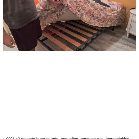
1.90*1.40 colchón buen estado, pequeñas manchas casi inapreciables