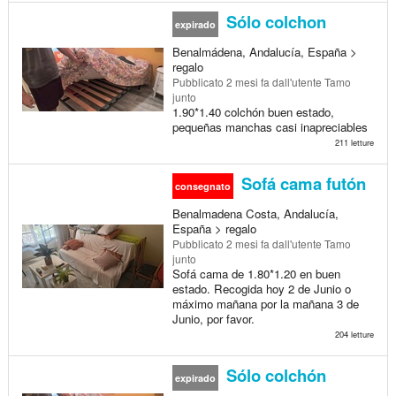
Sólo colchon
expirado
Benalmádena, Andalucía, España >
regalo
Pubblicato
2 mesi fa
dall'utente Tamo
junto
1.90*1.40 colchón buen estado,
pequeñas manchas casi inapreciables
211 letture
Sofá cama futón
consegnato
Benalmadena Costa, Andalucía,
España > regalo
Pubblicato
2 mesi fa
dall'utente Tamo
junto
Sofá cama de 1.80*1.20 en buen
estado. Recogida hoy 2 de Junio o
máximo mañana por la mañana 3 de
Junio, por favor.
204 letture
Sólo colchón
expirado