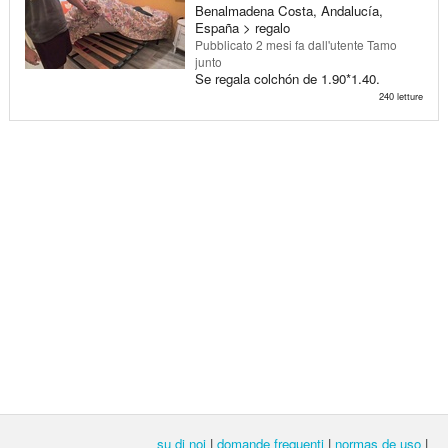
Benalmadena Costa, Andalucía,
España > regalo
Pubblicato
2 mesi fa
dall'utente Tamo
junto
Se regala colchón de 1.90*1.40.
240 letture
su di noi
|
domande frequenti
|
normas de uso
|