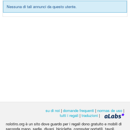
Nessuna di tali annunci da questo utente.
su di noi
|
domande frequenti
|
normas de uso
|
tutti i regali
|
traduzioni
|
nolotiro.org è un sito dove guardo per i regali dono gratuito e mobili di
seconda mano, sedie, divani, biciclette, computer portatili, tavoli,