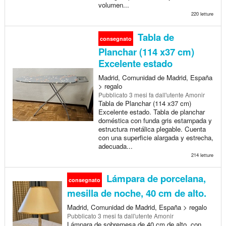
volumen...
220 letture
Tabla de
consegnato
Planchar (114 x37 cm)
Excelente estado
Madrid, Comunidad de Madrid, España
> regalo
Pubblicato
3 mesi fa
dall'utente Amonir
Tabla de Planchar (114 x37 cm)
Excelente estado. Tabla de planchar
doméstica con funda gris estampada y
estructura metálica plegable. Cuenta
con una superficie alargada y estrecha,
adecuada...
214 letture
Lámpara de porcelana,
consegnato
mesilla de noche, 40 cm de alto.
Madrid, Comunidad de Madrid, España > regalo
Pubblicato
3 mesi fa
dall'utente Amonir
Lámpara de sobremesa de 40 cm de alto, con