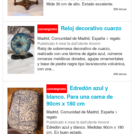
Mide 30 cm de alto. Estado excelente.
306 letture
Reloj decorativo cuarzo
consegnato
Madrid, Comunidad de Madrid, España > regalo
Pubblicato
4 mesi fa
dall'utente Amonir
Reloj de sobremesa decorativo de cuarzo,
realizado con una lámina de ágata azul, números
romanos metálicos dorados, agujas ornamentales
y base de piedra negra tipo lava/escoria volcánica,
con una...
246 letture
Edredón azul y
consegnato
blanco. Para una cama de
90cm x 180 cm
Madrid, Comunidad de Madrid, España >
regalo
Pubblicato
4 mesi fa
dall'utente Amonir
Edredón azul y blanco. Medidas 90cm x 180
cm. En buen estado.