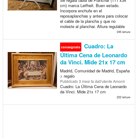
Se regala tabla de Planchar (111 x34
cm) marca Leifheit. Buen estado.
Incorpora enchufe en el
reposaplanchas y antena para colocar
el cable de la plancha y que no
moleste al planchar. Altura regulable
245 letture
Cuadro: La
consegnato
Última Cena de Leonardo
da Vinci. Mide 21x 17 cm
Madrid, Comunidad de Madrid, España
> regalo
Pubblicato
3 mesi fa
dall'utente Amonir
Cuadro: La Última Cena de Leonardo
da Vinci. Mide 21x 17 cm
222 letture