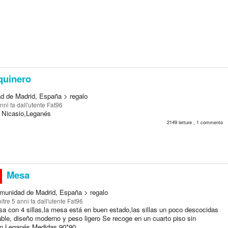
uinero
d de Madrid, España > regalo
anni fa
dall'utente Fat96
 Nicasio,Leganés
2149 letture , 1 commento
Mesa
o
munidad de Madrid, España > regalo
oltre 5 anni fa
dall'utente Fat96
a con 4 sillas,la mesa está en buen estado,las sillas un poco descocidas
ble, diseño moderno y peso ligero Se recoge en un cuarto piso sin
n Leganés Medidas 90*90...