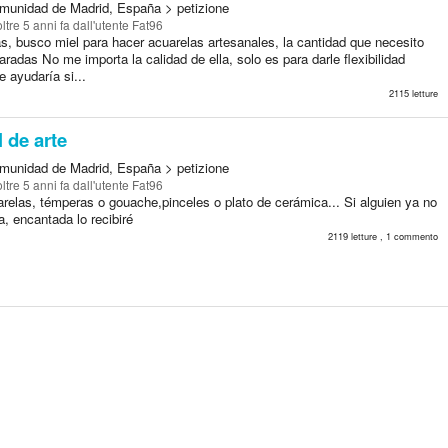
munidad de Madrid, España > petizione
oltre 5 anni fa
dall'utente Fat96
s, busco miel para hacer acuarelas artesanales, la cantidad que necesito
radas No me importa la calidad de ella, solo es para darle flexibilidad
 ayudaría si...
2115 letture
l de arte
munidad de Madrid, España > petizione
oltre 5 anni fa
dall'utente Fat96
relas, témperas o gouache,pinceles o plato de cerámica... Si alguien ya no
a, encantada lo recibiré
2119 letture , 1 commento