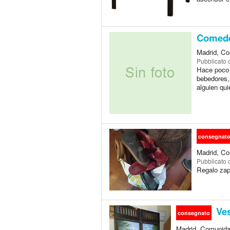
Comed
Madrid, Co
Pubblicato
Hace poco 
bebedores,m
alguien qui
consegnat
Madrid, Co
Pubblicato
Regalo zap
Ves
consegnato
Madrid, Comunida