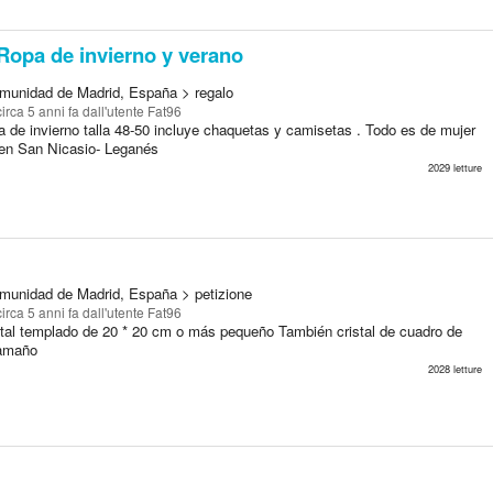
Ropa de invierno y verano
munidad de Madrid, España > regalo
circa 5 anni fa
dall'utente Fat96
a de invierno talla 48-50 incluye chaquetas y camisetas . Todo es de mujer
en San Nicasio- Leganés
2029 letture
munidad de Madrid, España > petizione
circa 5 anni fa
dall'utente Fat96
tal templado de 20 * 20 cm o más pequeño También cristal de cuadro de
tamaño
2028 letture