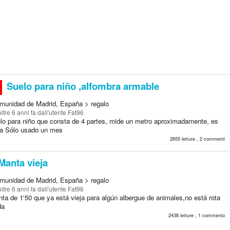
Suelo para niño ,alfombra armable
o
munidad de Madrid, España > regalo
oltre 6 anni fa
dall'utente Fat96
lo para niño que consta de 4 partes, mide un metro aproximadamente, es
a Sólo usado un mes
2655 letture , 2 commenti
Manta vieja
munidad de Madrid, España > regalo
oltre 6 anni fa
dall'utente Fat96
ta de 1'50 que ya está vieja para algún albergue de animales,no está rota
da
2438 letture , 1 commento