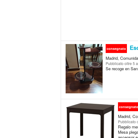
Esq
consegnato
Madrid, Comunida
Pubblicato
oltre 5 
Se recoge en San
consegnat
Madrid, Co
Pubblicato
Regalo mes
Mesa plega
ascensor e