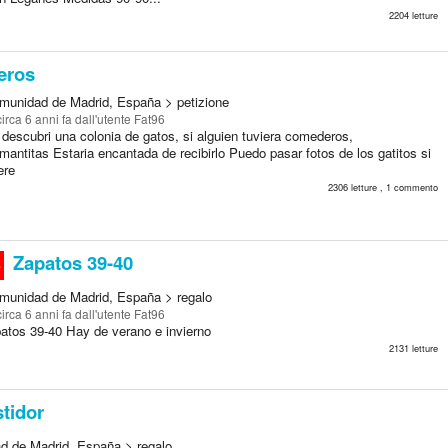
2204 letture
eros
munidad de Madrid, España > petizione
circa 6 anni fa
dall'utente Fat96
descubri una colonia de gatos, si alguien tuviera comederos,
antitas Estaria encantada de recibirlo Puedo pasar fotos de los gatitos si
ere
2306 letture , 1 commento
Zapatos 39-40
o
munidad de Madrid, España > regalo
circa 6 anni fa
dall'utente Fat96
atos 39-40 Hay de verano e invierno
2131 letture
tidor
d de Madrid, España > regalo