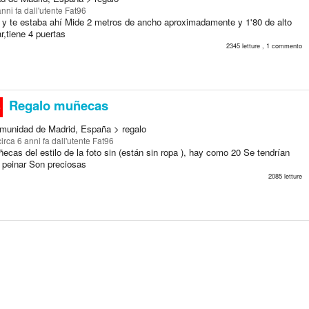
anni fa
dall'utente Fat96
y te estaba ahí Mide 2 metros de ancho aproximadamente y 1'80 de alto
r,tiene 4 puertas
2345 letture , 1 commento
Regalo muñecas
o
munidad de Madrid, España > regalo
circa 6 anni fa
dall'utente Fat96
cas del estilo de la foto sin (están sin ropa ), hay como 20 Se tendrían
y peinar Son preciosas
2085 letture