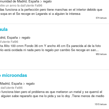
munidad de Madrid, España > regalo
oltre un anno fa
dall'utente Fat96
as funciona a la perfección pero tiene manchas en el interior debido que
sopa en el Se recoge en Leganés si a alguien le interesa
574 letture
aula
rid, España > regalo
l'utente Fat96
sta Alto 100 cmm Fondo 36 cm Y ancho 45 cm Es parecida al de la foto
No está oxidada ni nada pero lo regalo por cambio Se recoge en san...
953 letture
 microondas
Madrid, España > regalo
dall'utente Fat96
funciona bien pero el problema es que metieron un metal y se quemó el
si alguien sabe repararlo que me lo pida y se lo doy .Tiene menos de medio
1515 letture