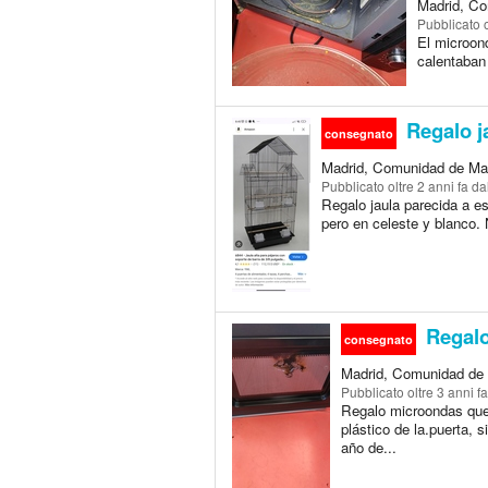
Madrid, Co
Pubblicato
El microond
calentaban 
Regalo j
consegnato
Madrid, Comunidad de Mad
Pubblicato
oltre 2 anni fa
dal
Regalo jaula parecida a e
pero en celeste y blanco. 
Regalo
consegnato
Madrid, Comunidad de 
Pubblicato
oltre 3 anni fa
Regalo microondas que 
plástico de la.puerta, 
año de...