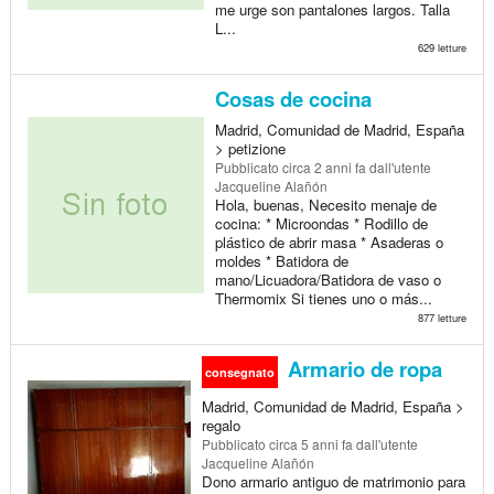
me urge son pantalones largos. Talla
L...
629 letture
Cosas de cocina
Madrid, Comunidad de Madrid, España
> petizione
Pubblicato
circa 2 anni fa
dall'utente
Jacqueline Alañón
Hola, buenas, Necesito menaje de
cocina: * Microondas * Rodillo de
plástico de abrir masa * Asaderas o
moldes * Batidora de
mano/Licuadora/Batidora de vaso o
Thermomix Si tienes uno o más...
877 letture
Armario de ropa
consegnato
Madrid, Comunidad de Madrid, España >
regalo
Pubblicato
circa 5 anni fa
dall'utente
Jacqueline Alañón
Dono armario antiguo de matrimonio para