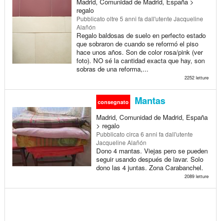
Madrid, Comunidad de Madrid, España >
regalo
Pubblicato
oltre 5 anni fa
dall'utente Jacqueline
Alañón
Regalo baldosas de suelo en perfecto estado
que sobraron de cuando se reformó el piso
hace unos años. Son de color rosa/pink (ver
foto). NO sé la cantidad exacta que hay, son
sobras de una reforma,...
2252 letture
Mantas
consegnato
Madrid, Comunidad de Madrid, España
> regalo
Pubblicato
circa 6 anni fa
dall'utente
Jacqueline Alañón
Dono 4 mantas. Viejas pero se pueden
seguir usando después de lavar. Solo
dono las 4 juntas. Zona Carabanchel.
2089 letture