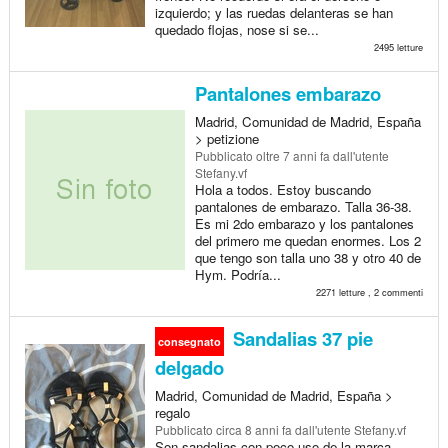
izquierdo; y las ruedas delanteras se han
quedado flojas, nose si se...
2495 letture
Pantalones embarazo
Madrid, Comunidad de Madrid, España
> petizione
Pubblicato
oltre 7 anni fa
dall'utente
Stefany.vf
Hola a todos. Estoy buscando
pantalones de embarazo. Talla 36-38.
Es mi 2do embarazo y los pantalones
del primero me quedan enormes. Los 2
que tengo son talla uno 38 y otro 40 de
Hym. Podría...
2271 letture , 2 commenti
Sandalias 37 pie
consegnato
delgado
Madrid, Comunidad de Madrid, España >
regalo
Pubblicato
circa 8 anni fa
dall'utente Stefany.vf
Son sandalias con poco uso de la marca