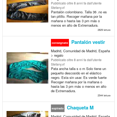
Pubblicato
oltre 8 anni fa
dall'utente
Stefany.vf
Pantalón colombiano. Talla 36 .no es
tan pitillo. Recoger mañana por la
mañana o hasta las 3 pm más o
menos en alto de Extremadura.
2829 letture
Pantalón vestir
consegnato
Madrid, Comunidad de Madrid, España
> regalo
Pubblicato
oltre 8 anni fa
dall'utente
Stefany.vf
Pata ancha talla s o m Solo tiene un
pequeño descosido en el elástico
negro. Esta sin usar. Es verde fuerte
Recoger mañana por la mañana o
hasta las 3 pm más o menos en alto
de Extremadura.
2544 letture
Chaqueta M
expirado
Madrid, Comunidad de Madrid, España