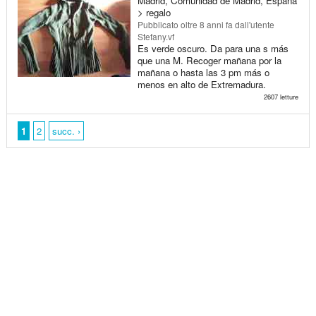
Madrid, Comunidad de Madrid, España
> regalo
Pubblicato
oltre 8 anni fa
dall'utente
Stefany.vf
Es verde oscuro. Da para una s más
que una M. Recoger mañana por la
mañana o hasta las 3 pm más o
menos en alto de Extremadura.
2607 letture
1
2
succ. ›