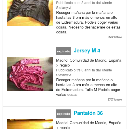
Pubblicato
oltre 8 anni fa
dall'utente
Stefany.vf
Recoger mañana por la mañana o
hasta las 3 pm más o menos en alto
de Extremadura. Podéis coger varias
cosas. Necesito deshacerme de estas
cosas.
2562 letture
Jersey M 4
expirado
Madrid, Comunidad de Madrid, España
> regalo
Pubblicato
oltre 8 anni fa
dall'utente
Stefany.vf
Recoger mañana por la mañana o
hasta las 3 pm más o menos en alto
de Extremadura. Talla M Podéis coger
varias cosas.
2707 letture
Pantalón 36
expirado
Madrid, Comunidad de Madrid, España
> regalo