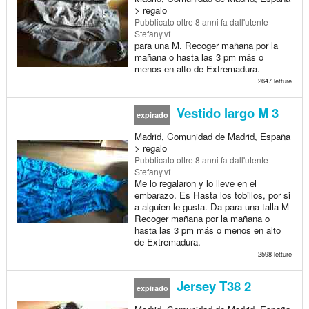
> regalo
Pubblicato
oltre 8 anni fa
dall'utente
Stefany.vf
para una M. Recoger mañana por la
mañana o hasta las 3 pm más o
menos en alto de Extremadura.
2647 letture
Vestido largo M 3
expirado
Madrid, Comunidad de Madrid, España
> regalo
Pubblicato
oltre 8 anni fa
dall'utente
Stefany.vf
Me lo regalaron y lo lleve en el
embarazo. Es Hasta los tobillos, por si
a alguien le gusta. Da para una talla M
Recoger mañana por la mañana o
hasta las 3 pm más o menos en alto
de Extremadura.
2598 letture
Jersey T38 2
expirado