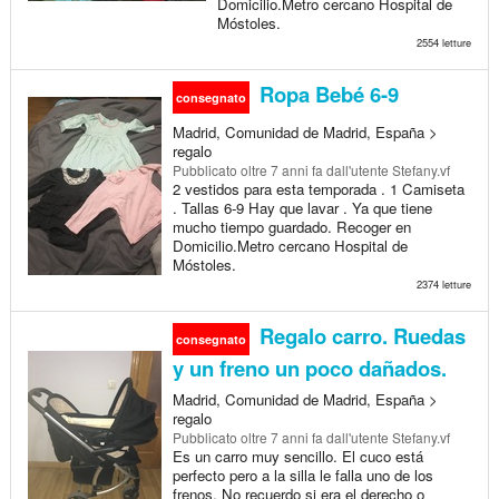
Domicilio.Metro cercano Hospital de
Móstoles.
2554 letture
Ropa Bebé 6-9
consegnato
Madrid, Comunidad de Madrid, España >
regalo
Pubblicato
oltre 7 anni fa
dall'utente Stefany.vf
2 vestidos para esta temporada . 1 Camiseta
. Tallas 6-9 Hay que lavar . Ya que tiene
mucho tiempo guardado. Recoger en
Domicilio.Metro cercano Hospital de
Móstoles.
2374 letture
Regalo carro. Ruedas
consegnato
y un freno un poco dañados.
Madrid, Comunidad de Madrid, España >
regalo
Pubblicato
oltre 7 anni fa
dall'utente Stefany.vf
Es un carro muy sencillo. El cuco está
perfecto pero a la silla le falla uno de los
frenos. No recuerdo si era el derecho o