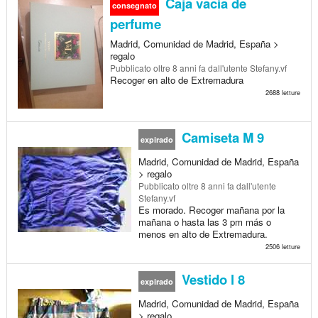
Caja vacía de
consegnato
perfume
Madrid, Comunidad de Madrid, España >
regalo
Pubblicato
oltre 8 anni fa
dall'utente Stefany.vf
Recoger en alto de Extremadura
2688 letture
Camiseta M 9
expirado
Madrid, Comunidad de Madrid, España
> regalo
Pubblicato
oltre 8 anni fa
dall'utente
Stefany.vf
Es morado. Recoger mañana por la
mañana o hasta las 3 pm más o
menos en alto de Extremadura.
2506 letture
Vestido l 8
expirado
Madrid, Comunidad de Madrid, España
> regalo