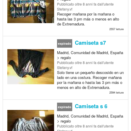
Pubblicato
oltre 8 anni fa
dall'utente
Stefany.vf
Recoger mañana por la mañana o
hasta las 3 pm más o menos en alto
de Extremadura.
2557 letture
Camiseta s7
expirado
Madrid, Comunidad de Madrid, España
> regalo
Pubblicato
oltre 8 anni fa
dall'utente
Stefany.vf
Solo tiene un pequeño descosido en un
lado en una costura. Recoger mañana
por la mañana o hasta las 3 pm más o
menos en alto de Extremadura.
2594 letture
Camiseta s 6
expirado
Madrid, Comunidad de Madrid, España
> regalo
Pubblicato
oltre 8 anni fa
dall'utente
Stefany.vf