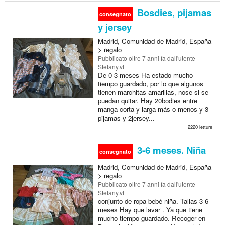
Bosdies, pijamas
consegnato
y jersey
Madrid, Comunidad de Madrid, España
> regalo
Pubblicato
oltre 7 anni fa
dall'utente
Stefany.vf
De 0-3 meses Ha estado mucho
tiempo guardado, por lo que algunos
tienen marchitas amarillas, nose si se
puedan quitar. Hay 20bodies entre
manga corta y larga más o menos y 3
pijamas y 2jersey...
2220 letture
3-6 meses. Niña
consegnato
Madrid, Comunidad de Madrid, España
> regalo
Pubblicato
oltre 7 anni fa
dall'utente
Stefany.vf
conjunto de ropa bebé niña. Tallas 3-6
meses Hay que lavar . Ya que tiene
mucho tiempo guardado. Recoger en