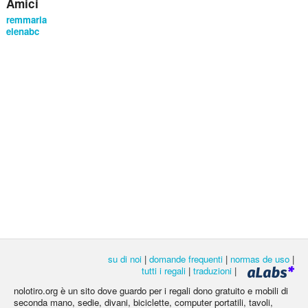
Amici
remmaria
elenabc
su di noi
|
domande frequenti
|
normas de uso
|
tutti i regali
|
traduzioni
|
nolotiro.org è un sito dove guardo per i regali dono gratuito e mobili di
seconda mano, sedie, divani, biciclette, computer portatili, tavoli,