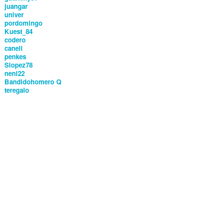
juangar
univer
pordomingo
Kuest_84
codero
caneli
penkes
Slopez78
neni22
Bandidohomero Q
teregalo