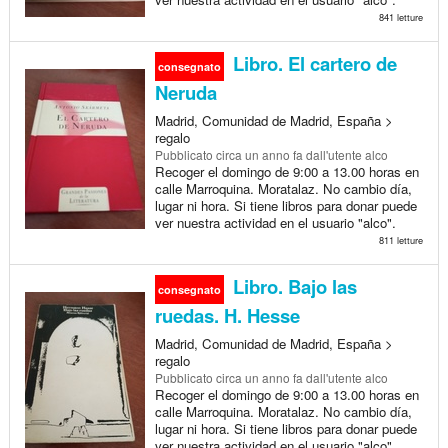
841 letture
Libro. El cartero de
consegnato
Neruda
Madrid, Comunidad de Madrid, España >
regalo
Pubblicato
circa un anno fa
dall'utente alco
Recoger el domingo de 9:00 a 13.00 horas en
calle Marroquina. Moratalaz. No cambio día,
lugar ni hora. Si tiene libros para donar puede
ver nuestra actividad en el usuario "alco".
811 letture
Libro. Bajo las
consegnato
ruedas. H. Hesse
Madrid, Comunidad de Madrid, España >
regalo
Pubblicato
circa un anno fa
dall'utente alco
Recoger el domingo de 9:00 a 13.00 horas en
calle Marroquina. Moratalaz. No cambio día,
lugar ni hora. Si tiene libros para donar puede
ver nuestra actividad en el usuario "alco".