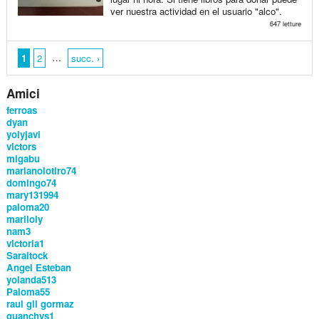
ver nuestra actividad en el usuario "alco".
647 letture
…
1
2
succ. ›
Amici
ferroas
dyan
yolyjavi
victors
migabu
marianolotiro74
domingo74
mary131994
paloma20
mariloly
nam3
victoria1
Saraitock
Angel Esteban
yolanda513
Paloma55
raul gil gormaz
guanchys1