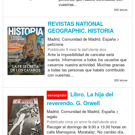
vuestras...
642 letture
REVISTAS NATIONAL
GEOGRAPHIC. HISTORIA
Madrid, Comunidad de Madrid, España >
petizione
Pubblicato
9 mesi fa
dall'utente alco
Ante la imposibilidad de cancelar está
cuenta. Informamos a todos los usuarios que
cesamos nuestra actividad. Muchas gracias
a todas las personas que habéis contribuido
con vuestras...
635 letture
Libro. La hija del
consegnato
reverendo. G. Orwell
Madrid, Comunidad de Madrid, España >
regalo
Pubblicato
circa un anno fa
dall'utente alco
Recoger el domingo de 9:00 a 13.00 horas en
calle Marroquina. Moratalaz. No cambio día,