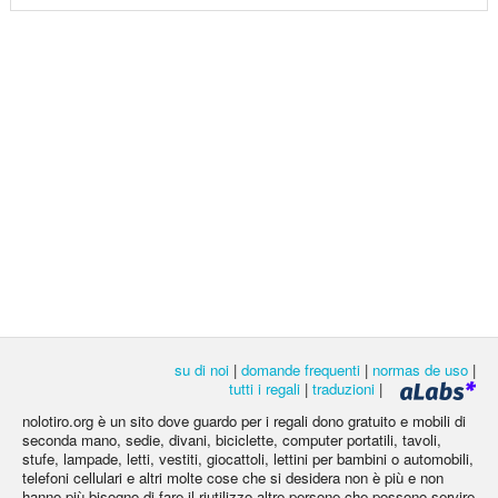
su di noi
|
domande frequenti
|
normas de uso
|
tutti i regali
|
traduzioni
|
nolotiro.org è un sito dove guardo per i regali dono gratuito e mobili di
seconda mano, sedie, divani, biciclette, computer portatili, tavoli,
stufe, lampade, letti, vestiti, giocattoli, lettini per bambini o automobili,
telefoni cellulari e altri molte cose che si desidera non è più e non
hanno più bisogno di fare il riutilizzo altre persone che possono servire