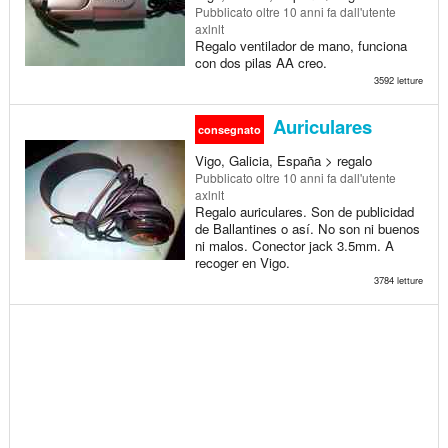
Pubblicato
oltre 10 anni fa
dall'utente
axlnlt
Regalo ventilador de mano, funciona
con dos pilas AA creo.
3592 letture
Auriculares
consegnato
Vigo, Galicia, España > regalo
Pubblicato
oltre 10 anni fa
dall'utente
axlnlt
Regalo auriculares. Son de publicidad
de Ballantines o así. No son ni buenos
ni malos. Conector jack 3.5mm. A
recoger en Vigo.
3784 letture