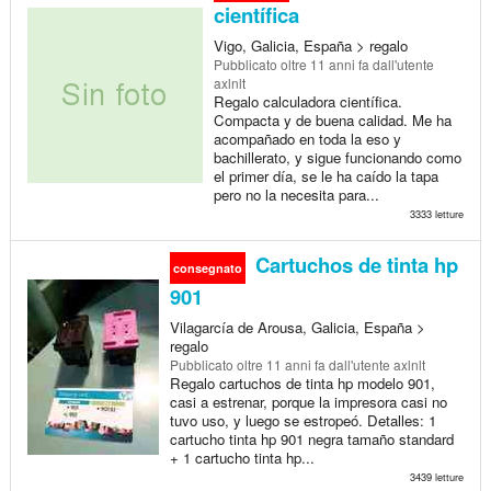
científica
Vigo, Galicia, España > regalo
Pubblicato
oltre 11 anni fa
dall'utente
axlnlt
Regalo calculadora científica.
Compacta y de buena calidad. Me ha
acompañado en toda la eso y
bachillerato, y sigue funcionando como
el primer día, se le ha caído la tapa
pero no la necesita para...
3333 letture
Cartuchos de tinta hp
consegnato
901
Vilagarcía de Arousa, Galicia, España >
regalo
Pubblicato
oltre 11 anni fa
dall'utente axlnlt
Regalo cartuchos de tinta hp modelo 901,
casi a estrenar, porque la impresora casi no
tuvo uso, y luego se estropeó. Detalles: 1
cartucho tinta hp 901 negra tamaño standard
+ 1 cartucho tinta hp...
3439 letture