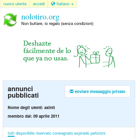
nuovo utente
accedi
Italiano
nolotiro.org
Non buttare, io regalo (senza condizioni)
annunci
enviare messaggio privato
pubblicati
Nome degli utenti: axlnlt
membro dal: 09 aprile 2011
tutti
disponibile
riservato
consegnato
expirado
petizioni