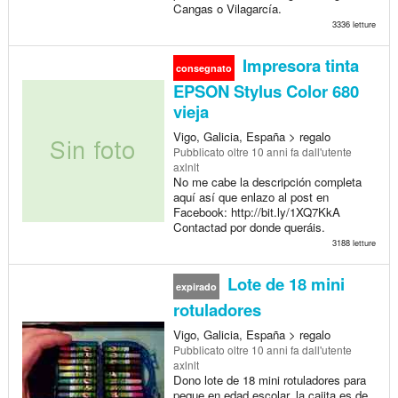
Cangas o Vilagarcía.
3336 letture
Impresora tinta
consegnato
EPSON Stylus Color 680
vieja
Vigo, Galicia, España > regalo
Pubblicato
oltre 10 anni fa
dall'utente
axlnlt
No me cabe la descripción completa
aquí así que enlazo al post en
Facebook: http://bit.ly/1XQ7KkA
Contactad por donde queráis.
3188 letture
Lote de 18 mini
expirado
rotuladores
Vigo, Galicia, España > regalo
Pubblicato
oltre 10 anni fa
dall'utente
axlnlt
Dono lote de 18 mini rotuladores para
peque en edad escolar, la cajita es de