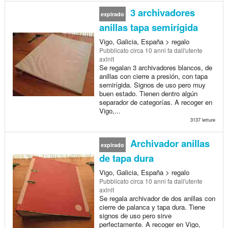
3 archivadores
expirado
anillas tapa semirígida
Vigo, Galicia, España > regalo
Pubblicato
circa 10 anni fa
dall'utente
axlnlt
Se regalan 3 archivadores blancos, de
anillas con cierre a presión, con tapa
semirígida. Signos de uso pero muy
buen estado. Tienen dentro algún
separador de categorías. A recoger en
Vigo,...
3137 letture
Archivador anillas
expirado
de tapa dura
Vigo, Galicia, España > regalo
Pubblicato
circa 10 anni fa
dall'utente
axlnlt
Se regala archivador de dos anillas con
cierre de palanca y tapa dura. Tiene
signos de uso pero sirve
perfectamente. A recoger en Vigo,