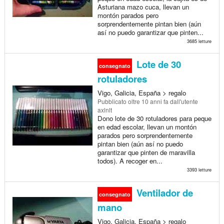
Asturiana mazo cuca, llevan un
montón parados pero
sorprendentemente pintan bien (aún
así no puedo garantizar que pinten...
3685 letture
Lote de 30
consegnato
rotuladores
Vigo, Galicia, España > regalo
Pubblicato
oltre 10 anni fa
dall'utente
axlnlt
Dono lote de 30 rotuladores para peque
en edad escolar, llevan un montón
parados pero sorprendentemente
pintan bien (aún así no puedo
garantizar que pinten de maravilla
todos). A recoger en...
3393 letture
Ventilador de
consegnato
mano
Vigo, Galicia, España > regalo