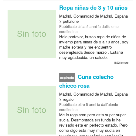
Ropa niñas de 3 y 10 años
Madrid, Comunidad de Madrid, España
> petizione
Pubblicato
circa 5 anni fa
dall'utente
carolineina
Hola porfavor, busco ropa de niñas de
invierno para niñas de 3 a 10 años, soy
madre soltera y me encuentro
desempleada desde marzo . Estaría
muy agradecida. un saludo.
1622 letture
Cuna colecho
expirado
chicco rosa
Madrid, Comunidad de Madrid, España
> regalo
Pubblicato
oltre 5 anni fa
dall'utente
carolineina
Me lo regalaron pero esta super super
sucia. Desmontada sin funda lo he
revisado esta en perfecto estado. Pero
como digo esta muy muy sucia en
cuanto se lave quedará super bonita