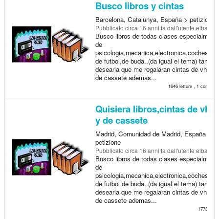
Busco libros y cintas
Barcelona, Catalunya, España > petizione
Pubblicato
circa 16 anni fa
dall'utente elbarrioc
Busco libros de todas clases especialment
de
psicologia,mecanica,electronica,coches,gui
de futbol,de buda..(da igual el tema) tambie
desearia que me regalaran cintas de vhs y
de cassete ademas...
1646 letture , 1 commen
Quisiera libros,cintas de vhs
y de cassete
Madrid, Comunidad de Madrid, España >
petizione
Pubblicato
circa 16 anni fa
dall'utente elbarrioc
Busco libros de todas clases especialment
de
psicologia,mecanica,electronica,coches,gui
de futbol,de buda..(da igual el tema) tambie
desearia que me regalaran cintas de vhs y
de cassete ademas...
1773 lettu