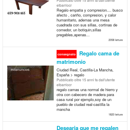
Pubblicato
oltre 15 anni fa
dall'utente
elbarriocr
Regalo empatia y compresion.... busco
afecto , cariño, compresion, y calor
humanitario, ademas una mesa
cuadrada con sus sillas, cortinas de
comedor, un botiquin,sillas
pregables,apenas...
2058 letture
Regalo cama de
consegnato
matrimonio
Ciudad Real, Castilla-La Mancha,
España > regalo
Pubblicato
oltre 15 anni fa
dall'utente
elbarriocr
regalo camas una normal de hierro y
otra con cabecero de madera para
casa rural por ejemplo,soy de un
pueblo de ciudad real-castilla la
mancha
1820 letture
Desearia que me regalen