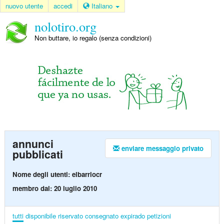
nuovo utente
accedi
Italiano
nolotiro.org
Non buttare, io regalo (senza condizioni)
annunci
enviare messaggio privato
pubblicati
Nome degli utenti: elbarriocr
membro dal: 20 luglio 2010
tutti
disponibile
riservato
consegnato
expirado
petizioni