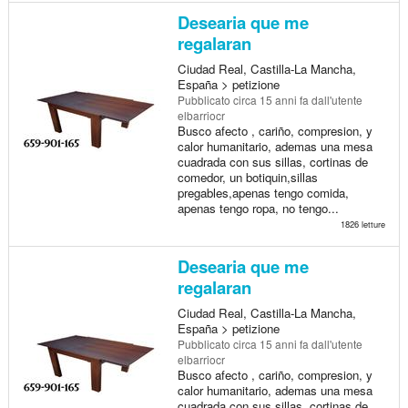
Desearia que me
regalaran
Ciudad Real, Castilla-La Mancha,
España > petizione
Pubblicato
circa 15 anni fa
dall'utente
elbarriocr
Busco afecto , cariño, compresion, y
calor humanitario, ademas una mesa
cuadrada con sus sillas, cortinas de
comedor, un botiquin,sillas
pregables,apenas tengo comida,
apenas tengo ropa, no tengo...
1826 letture
Desearia que me
regalaran
Ciudad Real, Castilla-La Mancha,
España > petizione
Pubblicato
circa 15 anni fa
dall'utente
elbarriocr
Busco afecto , cariño, compresion, y
calor humanitario, ademas una mesa
cuadrada con sus sillas, cortinas de