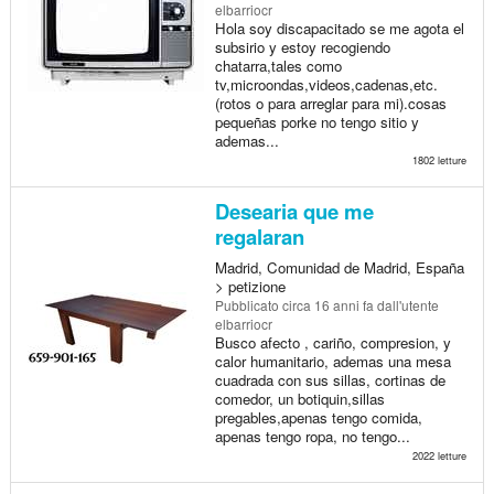
elbarriocr
Hola soy discapacitado se me agota el
subsirio y estoy recogiendo
chatarra,tales como
tv,microondas,videos,cadenas,etc.
(rotos o para arreglar para mi).cosas
pequeñas porke no tengo sitio y
ademas...
1802 letture
Desearia que me
regalaran
Madrid, Comunidad de Madrid, España
> petizione
Pubblicato
circa 16 anni fa
dall'utente
elbarriocr
Busco afecto , cariño, compresion, y
calor humanitario, ademas una mesa
cuadrada con sus sillas, cortinas de
comedor, un botiquin,sillas
pregables,apenas tengo comida,
apenas tengo ropa, no tengo...
2022 letture