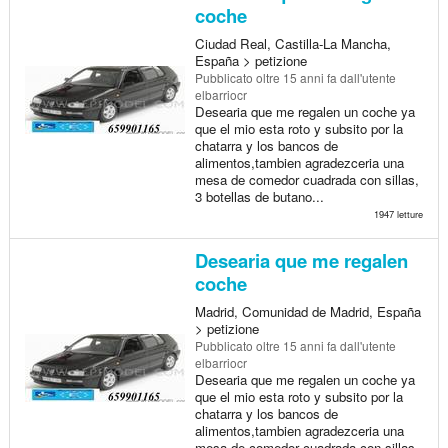
coche
Ciudad Real, Castilla-La Mancha,
España > petizione
Pubblicato
oltre 15 anni fa
dall'utente
elbarriocr
Desearia que me regalen un coche ya
que el mio esta roto y subsito por la
chatarra y los bancos de
alimentos,tambien agradezceria una
mesa de comedor cuadrada con sillas,
3 botellas de butano...
1947 letture
Desearia que me regalen
coche
Madrid, Comunidad de Madrid, España
> petizione
Pubblicato
oltre 15 anni fa
dall'utente
elbarriocr
Desearia que me regalen un coche ya
que el mio esta roto y subsito por la
chatarra y los bancos de
alimentos,tambien agradezceria una
mesa de comedor cuadrada con sillas,