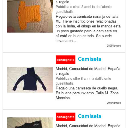
> regalo
Pubblicato
circa 8 anni fa
dall'utente
guzelkhafiz
Regalo esta camiseta naranja de talla
XL. Tiene inscripciones relacionadas
con la India, el dibujo en la manga está
un poco gastado pero la camiseta en
sí está en buen estado. Se puede
llevarla en...
2895 letture
Camiseta
consegnato
Madrid, Comunidad de Madrid, España
> regalo
Pubblicato
oltre 8 anni fa
dall'utente
guzelkhafiz
Regalo una camiseta de cuello negra.
Es buena para invierno. Talla M. Zona
Moncloa.
2949 letture
Camiseta
consegnato
Madrid, Comunidad de Madrid, España