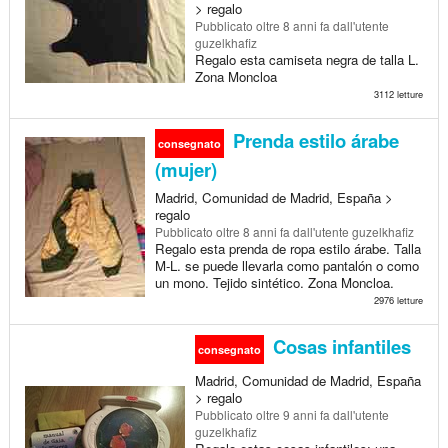
> regalo
Pubblicato
oltre 8 anni fa
dall'utente
guzelkhafiz
Regalo esta camiseta negra de talla L.
Zona Moncloa
3112 letture
Prenda estilo árabe
consegnato
(mujer)
Madrid, Comunidad de Madrid, España >
regalo
Pubblicato
oltre 8 anni fa
dall'utente guzelkhafiz
Regalo esta prenda de ropa estilo árabe. Talla
M-L. se puede llevarla como pantalón o como
un mono. Tejido sintético. Zona Moncloa.
2976 letture
Cosas infantiles
consegnato
Madrid, Comunidad de Madrid, España
> regalo
Pubblicato
oltre 9 anni fa
dall'utente
guzelkhafiz