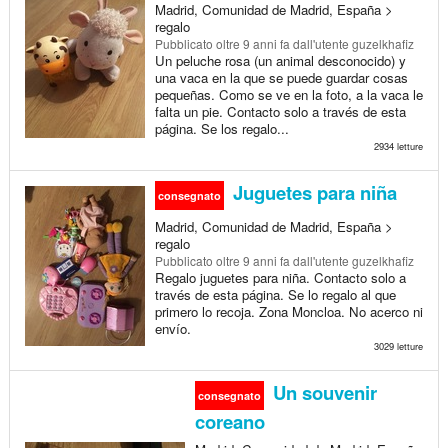
Madrid, Comunidad de Madrid, España >
regalo
Pubblicato
oltre 9 anni fa
dall'utente guzelkhafiz
Un peluche rosa (un animal desconocido) y
una vaca en la que se puede guardar cosas
pequeñas. Como se ve en la foto, a la vaca le
falta un pie. Contacto solo a través de esta
página. Se los regalo...
2934 letture
Juguetes para niña
consegnato
Madrid, Comunidad de Madrid, España >
regalo
Pubblicato
oltre 9 anni fa
dall'utente guzelkhafiz
Regalo juguetes para niña. Contacto solo a
través de esta página. Se lo regalo al que
primero lo recoja. Zona Moncloa. No acerco ni
envío.
3029 letture
Un souvenir
consegnato
coreano