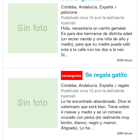
Córdoba, Andalucía, España >
petizione
Pubblicato
circa 15 anni fa
dall'utente
hyalmah
Hola, necesitaría un carrito gemelar.
Es para dos hermanos de distinta edad
(un recien nacido y una niña de año y
medio), para que su madre pueda salir
sola a la calle con los dos a la vez.
Si...
3028 letture
Se regala gatito
consegnato
Córdoba, Andalucía, España > regalo
Pubblicato
circa 15 anni fa
dall'utente
hyalmah
Lo he encontrado abandonado. Dice el
veterinario que está bien. Tiene sobre
4 meses y medio y es un romano
cruzado con persa (es realmente muy
bonito, blanco, negro y marron.
Atigrado). Lo ha...
3289 letture