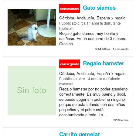
Gato siames
consegnato
Córdoba, Andalucía, España > regalo
Pubblicato
circa 14 anni fa
dall'utente
hyalmah
Regalo gato siames muy bonito y
cariñoso. Es un cachorro de 3 meses.
Gracias.
3564 letture , 1 commento
Regalo hamster
consegnato
Córdoba, Andalucía, España > regalo
Pubblicato
oltre 14 anni fa
dall'utente
hyalmah
Regalo hamster por no poder atenderlo
correctamente. Es muy bueno y docil,
se puede coger sin problema ninguno
porque se esta criando con dos niños
pequeños y el pobre está
acostumbrado a todo. Lo...
3229 letture
Carrito gemelar