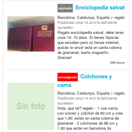
Enciclopedia salvat
expirado
Barcelona, Catalunya, España > regalo
Pubblicato
circa 14 anni fa
dall'utente
laurakibin
Regalo enciclopedia salvat, debe tener
unos 10- 15 años. Si tienes hijos/as
que estudian pero no tienes internet,
quizás te sirva! está en santa coloma
de gramenet, barrio singuerlín.
Gracias!
2950 letture
Colchones y
consegnato
cama
Barcelona, Catalunya, España > regalo
Pubblicato
circa 14 anni fa
dall'utente
laurakibin
Hola, qué tal? regalo: - 1 una cama
con somier y colchón de 80 cm y creo
que 1,90, están en santa coloma de
gramenet - 2 colchones de 68 cm y
1,90 que están en barcelona (la