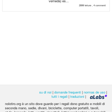
verneda) es...
2899 letture , 4 commenti
su di noi
|
domande frequenti
|
normas de uso
|
tutti i regali
|
traduzioni
|
nolotiro.org è un sito dove guardo per i regali dono gratuito e mobili di
seconda mano, sedie, divani, biciclette, computer portatili, tavoli,