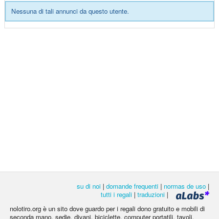
Nessuna di tali annunci da questo utente.
su di noi
|
domande frequenti
|
normas de uso
|
tutti i regali
|
traduzioni
|
nolotiro.org è un sito dove guardo per i regali dono gratuito e mobili di
seconda mano, sedie, divani, biciclette, computer portatili, tavoli,