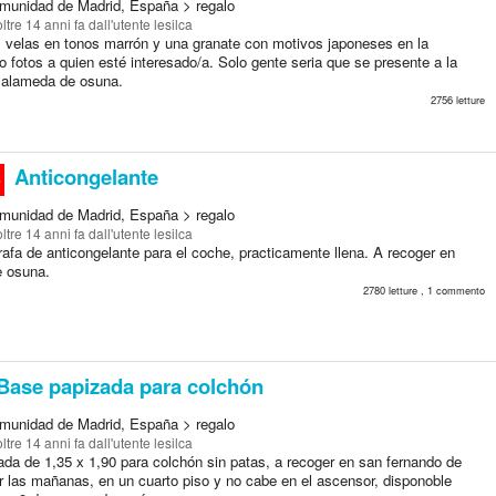
munidad de Madrid, España > regalo
oltre 14 anni fa
dall'utente lesilca
 velas en tonos marrón y una granate con motivos japoneses en la
fotos a quien esté interesado/a. Solo gente seria que se presente a la
 alameda de osuna.
2756 letture
Anticongelante
o
munidad de Madrid, España > regalo
oltre 14 anni fa
dall'utente lesilca
afa de anticongelante para el coche, practicamente llena. A recoger en
 osuna.
2780 letture , 1 commento
Base papizada para colchón
munidad de Madrid, España > regalo
oltre 14 anni fa
dall'utente lesilca
ada de 1,35 x 1,90 para colchón sin patas, a recoger en san fernando de
r las mañanas, en un cuarto piso y no cabe en el ascensor, disponoble