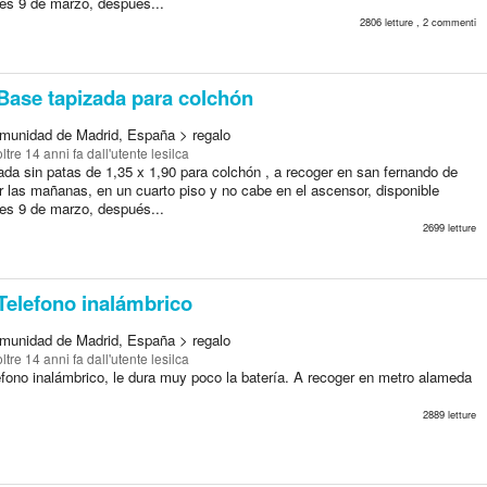
nes 9 de marzo, después...
2806 letture , 2 commenti
Base tapizada para colchón
munidad de Madrid, España > regalo
oltre 14 anni fa
dall'utente lesilca
ada sin patas de 1,35 x 1,90 para colchón , a recoger en san fernando de
r las mañanas, en un cuarto piso y no cabe en el ascensor, disponible
nes 9 de marzo, después...
2699 letture
Telefono inalámbrico
munidad de Madrid, España > regalo
oltre 14 anni fa
dall'utente lesilca
éfono inalámbrico, le dura muy poco la batería. A recoger en metro alameda
2889 letture