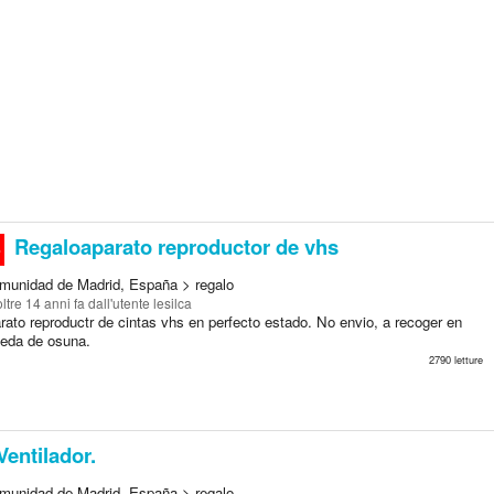
Regaloaparato reproductor de vhs
o
munidad de Madrid, España > regalo
oltre 14 anni fa
dall'utente lesilca
ato reproductr de cintas vhs en perfecto estado. No envio, a recoger en
eda de osuna.
2790 letture
entilador.
munidad de Madrid, España > regalo