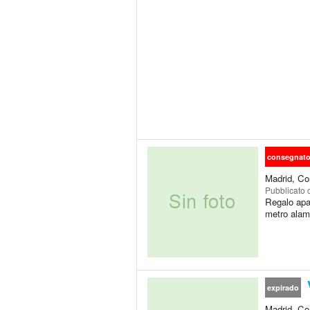
consegnat
Madrid, Co
Pubblicato
Regalo apar
metro alam
V
expirado
Madrid, Co