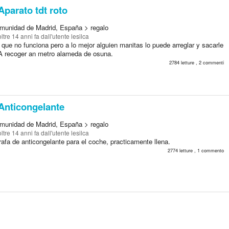
parato tdt roto
munidad de Madrid, España > regalo
oltre 14 anni fa
dall'utente lesilca
 que no funciona pero a lo mejor alguien manitas lo puede arreglar y sacarle
A recoger an metro alameda de osuna.
2784 letture , 2 commenti
Anticongelante
munidad de Madrid, España > regalo
oltre 14 anni fa
dall'utente lesilca
afa de anticongelante para el coche, practicamente llena.
2774 letture , 1 commento