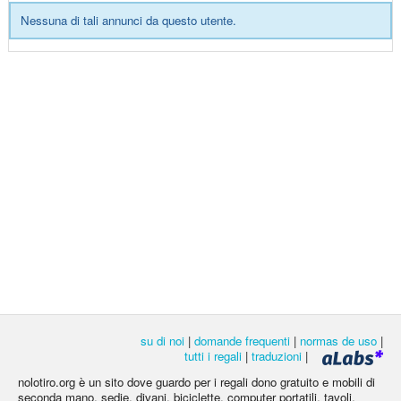
Nessuna di tali annunci da questo utente.
su di noi
|
domande frequenti
|
normas de uso
|
tutti i regali
|
traduzioni
|
nolotiro.org è un sito dove guardo per i regali dono gratuito e mobili di
seconda mano, sedie, divani, biciclette, computer portatili, tavoli,