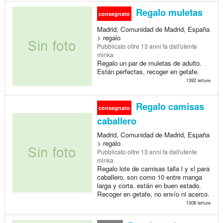
Regalo muletas
consegnato
Madrid, Comunidad de Madrid, España
> regalo
Pubblicato
oltre 13 anni fa
dall'utente
minka
Regalo un par de muletas de adulto.
Están perfectas, recoger en getafe.
1392 letture
Regalo camisas
consegnato
caballero
Madrid, Comunidad de Madrid, España
> regalo
Pubblicato
oltre 13 anni fa
dall'utente
minka
Regalo lote de camisas talla l y xl para
caballero, son como 10 entre manga
larga y corta. están en buen estado.
Recoger en getafe, no envío ni acerco.
1308 letture