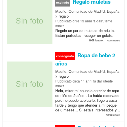
Regalo muletas
expirado
Madrid, Comunidad de Madrid, España
> regalo
Pubblicato
oltre 13 anni fa
dall'utente
minka
Regalo un par de muletas de adulto.
Están perfectas, recoger en getafe.
1668 letture , 1 commento
Ropa de bebe 2
consegnato
años
Madrid, Comunidad de Madrid, España
> regalo
Pubblicato
circa 14 anni fa
dall'utente
minka
Hola, mirar mi anuncio anterior de ropa
de niño de 2 años.. Lo había reservado
pero no puedo acercarlo, llego a casa
tarde y tengo que atender a mi peque
de 6 meses... Si estáis interesados y...
1358 letture