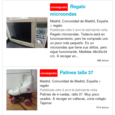
Regalo
consegnato
microondas
Madrid, Comunidad de Madrid, España
> regalo
Pubblicato
oltre 2 anni fa
dall'utente nella
Regalo microondas. Todavía está en
funcionamiento, pero he comprado uno
un poco más pequeño. Es un
microondas que tiene sus añitos, pero
sigue funcionando. Medidas 48x30x34
cm. A recoger en...
868 letture
Patines talla 37
consegnato
Madrid, Comunidad de Madrid, España >
regalo
Pubblicato
oltre 2 anni fa
dall'utente nella
Patines de 4 ruedas, talla 37. Muy poco
usados. A recoger en vallecas, zona colegio
Tajamar
1014 letture