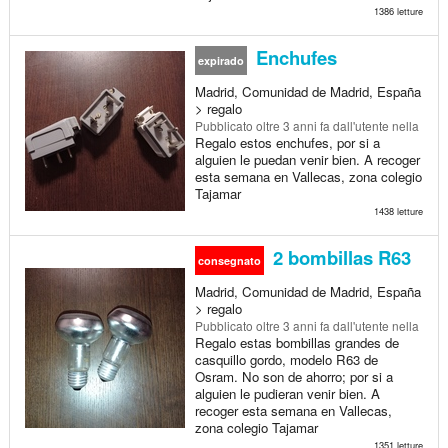
1386 letture
Enchufes
expirado
Madrid, Comunidad de Madrid, España
> regalo
Pubblicato
oltre 3 anni fa
dall'utente nella
Regalo estos enchufes, por si a
alguien le puedan venir bien. A recoger
esta semana en Vallecas, zona colegio
Tajamar
1438 letture
2 bombillas R63
consegnato
Madrid, Comunidad de Madrid, España
> regalo
Pubblicato
oltre 3 anni fa
dall'utente nella
Regalo estas bombillas grandes de
casquillo gordo, modelo R63 de
Osram. No son de ahorro; por si a
alguien le pudieran venir bien. A
recoger esta semana en Vallecas,
zona colegio Tajamar
1351 letture