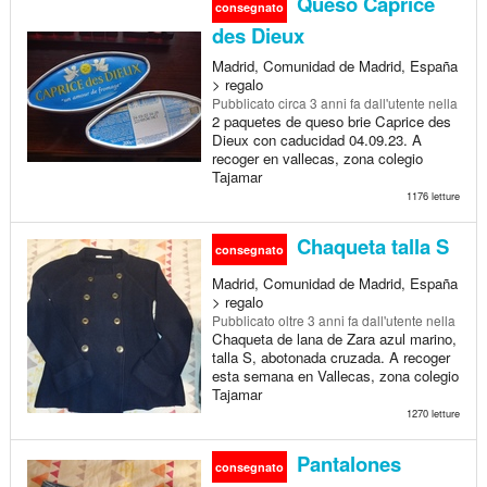
Queso Caprice
consegnato
des Dieux
Madrid, Comunidad de Madrid, España
> regalo
Pubblicato
circa 3 anni fa
dall'utente nella
2 paquetes de queso brie Caprice des
Dieux con caducidad 04.09.23. A
recoger en vallecas, zona colegio
Tajamar
1176 letture
Chaqueta talla S
consegnato
Madrid, Comunidad de Madrid, España
> regalo
Pubblicato
oltre 3 anni fa
dall'utente nella
Chaqueta de lana de Zara azul marino,
talla S, abotonada cruzada. A recoger
esta semana en Vallecas, zona colegio
Tajamar
1270 letture
Pantalones
consegnato