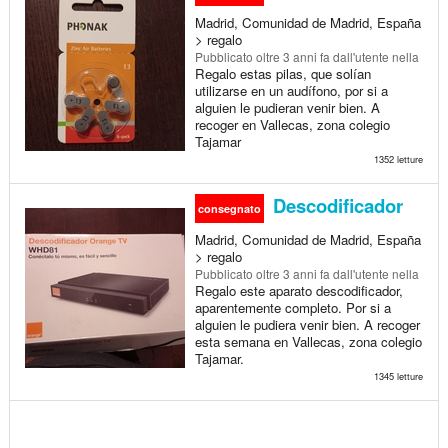
Madrid, Comunidad de Madrid, España
> regalo
Pubblicato
oltre 3 anni fa
dall'utente nella
Regalo estas pilas, que solían
utilizarse en un audífono, por si a
alguien le pudieran venir bien. A
recoger en Vallecas, zona colegio
Tajamar
1352 letture
Descodificador
consegnato
Madrid, Comunidad de Madrid, España
> regalo
Pubblicato
oltre 3 anni fa
dall'utente nella
Regalo este aparato descodificador,
aparentemente completo. Por si a
alguien le pudiera venir bien. A recoger
esta semana en Vallecas, zona colegio
Tajamar.
1345 letture