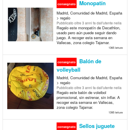
Monopatín
consegnato
Madrid, Comunidad de Madrid, España
> regalo
Pubblicato
oltre 3 anni fa
dall'utente nella
Regalo este monopatín de Decathlon,
usado pero aún puede seguir dando
juego. A recoger esta semana en
Vallecas, zona colegio Tajamar.
1365 letture
Balón de
consegnato
volleyball
Madrid, Comunidad de Madrid, España
> regalo
Pubblicato
oltre 3 anni fa
dall'utente nella
Regalo este balón de voleibol
promocional, sin estrenar, sin inflar. A
recoger esta semana en Vallecas,
zona colegio Tajamar.
1395 letture
Sellos juguete
consegnato