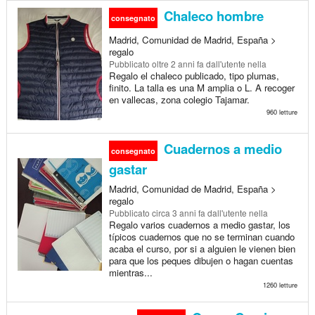
Chaleco hombre
consegnato
Madrid, Comunidad de Madrid, España >
regalo
Pubblicato
oltre 2 anni fa
dall'utente nella
Regalo el chaleco publicado, tipo plumas,
finito. La talla es una M amplia o L. A recoger
en vallecas, zona colegio Tajamar.
960 letture
Cuadernos a medio
consegnato
gastar
Madrid, Comunidad de Madrid, España >
regalo
Pubblicato
circa 3 anni fa
dall'utente nella
Regalo varios cuadernos a medio gastar, los
típicos cuadernos que no se terminan cuando
acaba el curso, por si a alguien le vienen bien
para que los peques dibujen o hagan cuentas
mientras...
1260 letture