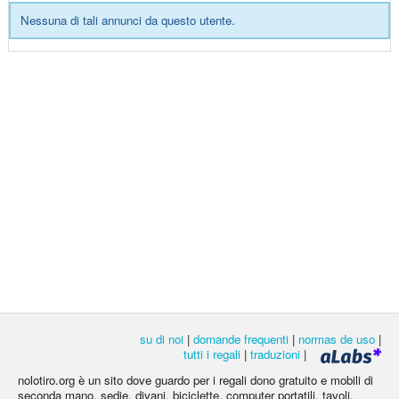
Nessuna di tali annunci da questo utente.
su di noi
|
domande frequenti
|
normas de uso
|
tutti i regali
|
traduzioni
|
nolotiro.org è un sito dove guardo per i regali dono gratuito e mobili di
seconda mano, sedie, divani, biciclette, computer portatili, tavoli,