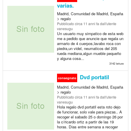
varias.
Madrid, Comunidad de Madrid, España
> regalo
Pubblicato
circa 11 anni fa
dall'utente
vanesugu
Un usuario muy simpatico de esta web
me a pedido que anuncie que regala un
armario de 4 cuerpos,lavabo roca con
piedra,un videl, neumaticos del 205
rueda mediana,algun mueble pequeño
y alguna cosa...
3142 letture
Dvd portatil
consegnato
Madrid, Comunidad de Madrid, España
> regalo
Pubblicato
circa 11 anni fa
dall'utente
vanesugu
Hola regalo dvd portatil esta roto dejo
de funcionar, solo vale para piezas.. A
recoger el sabado 25 o domingo 26 por
la c/ricardo ortiz a partir de las 19
horas. Dias entre semana a recoger