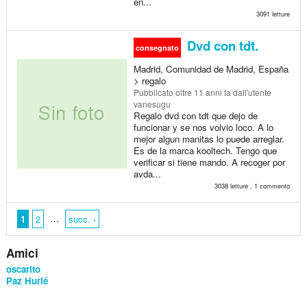
en...
3091 letture
Dvd con tdt.
consegnato
Madrid, Comunidad de Madrid, España
> regalo
Pubblicato
oltre 11 anni fa
dall'utente
vanesugu
Regalo dvd con tdt que dejo de
funcionar y se nos volvio loco. A lo
mejor algun manitas lo puede arreglar.
Es de la marca kooltech. Tengo que
verificar si tiene mando. A recoger por
avda...
3038 letture , 1 commento
…
1
2
succ. ›
Amici
oscarito
Paz Hurlé