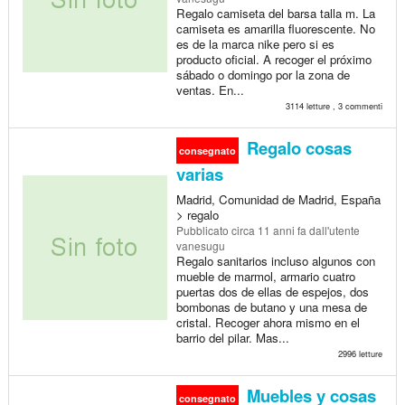
Regalo camiseta del barsa talla m. La
camiseta es amarilla fluorescente. No
es de la marca nike pero si es
producto oficial. A recoger el próximo
sábado o domingo por la zona de
ventas. En...
3114 letture , 3 commenti
Regalo cosas
consegnato
varias
Madrid, Comunidad de Madrid, España
> regalo
Pubblicato
circa 11 anni fa
dall'utente
vanesugu
Regalo sanitarios incluso algunos con
mueble de marmol, armario cuatro
puertas dos de ellas de espejos, dos
bombonas de butano y una mesa de
cristal. Recoger ahora mismo en el
barrio del pilar. Mas...
2996 letture
Muebles y cosas
consegnato