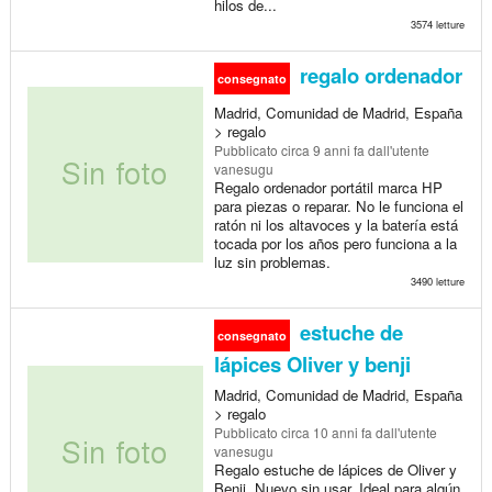
hilos de...
3574 letture
regalo ordenador
consegnato
Madrid, Comunidad de Madrid, España
> regalo
Pubblicato
circa 9 anni fa
dall'utente
vanesugu
Regalo ordenador portátil marca HP
para piezas o reparar. No le funciona el
ratón ni los altavoces y la batería está
tocada por los años pero funciona a la
luz sin problemas.
3490 letture
estuche de
consegnato
lápices Oliver y benji
Madrid, Comunidad de Madrid, España
> regalo
Pubblicato
circa 10 anni fa
dall'utente
vanesugu
Regalo estuche de lápices de Oliver y
Benji. Nuevo sin usar. Ideal para algún