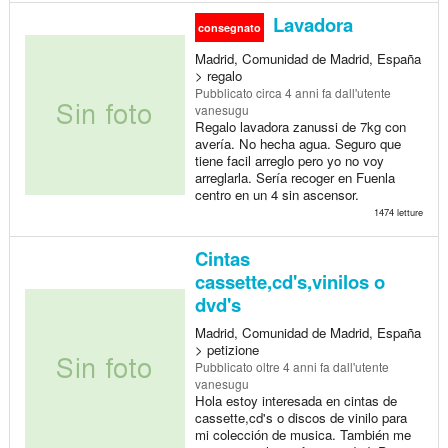
Lavadora
consegnato
Madrid, Comunidad de Madrid, España
> regalo
Pubblicato
circa 4 anni fa
dall'utente
vanesugu
Regalo lavadora zanussi de 7kg con
avería. No hecha agua. Seguro que
tiene facil arreglo pero yo no voy
arreglarla. Sería recoger en Fuenla
centro en un 4 sin ascensor.
1474 letture
Cintas
cassette,cd's,vinilos o
dvd's
Madrid, Comunidad de Madrid, España
> petizione
Pubblicato
oltre 4 anni fa
dall'utente
vanesugu
Hola estoy interesada en cintas de
cassette,cd's o discos de vinilo para
mi colección de musica. También me