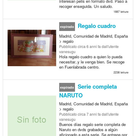
interesan pelis en formato dvd. Paso a
recoger enseguida. Un saludo.
1887 letture
Regalo cuadro
expirado
Madrid, Comunidad de Madrid, España
> regalo
Pubblicato
circa 6 anni fa
dall'utente
vanesugu
Hola regalo cuadro a quien lo pueda
necesitar..y le venga bien. Se recoge
en Fuenlabrada centro.
2238 letture
Serie completa
expirado
NARUTO
Madrid, Comunidad de Madrid, España
> regalo
Pubblicato
circa 7 anni fa
dall'utente
vanesugu
Buenos días regalo serie completa de
Naruto en dvds grabados a algún
aficionado a esta serie. Se entrega por