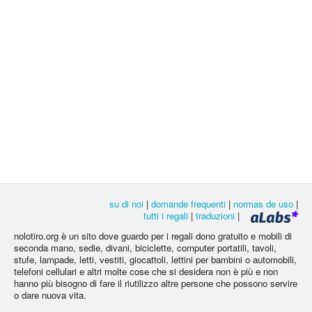
su di noi
|
domande frequenti
|
normas de uso
|
tutti i regali
|
traduzioni
|
nolotiro.org è un sito dove guardo per i regali dono gratuito e mobili di
seconda mano, sedie, divani, biciclette, computer portatili, tavoli,
stufe, lampade, letti, vestiti, giocattoli, lettini per bambini o automobili,
telefoni cellulari e altri molte cose che si desidera non è più e non
hanno più bisogno di fare il riutilizzo altre persone che possono servire
o dare nuova vita.