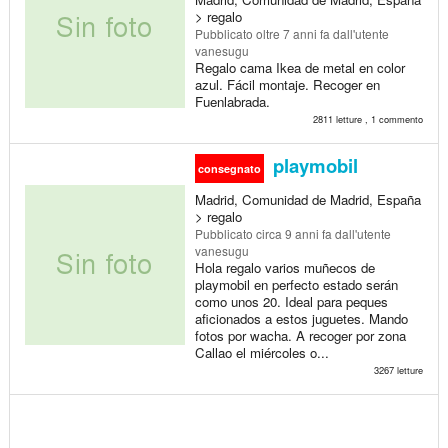
> regalo
Pubblicato
oltre 7 anni fa
dall'utente
vanesugu
Regalo cama Ikea de metal en color
azul. Fácil montaje. Recoger en
Fuenlabrada.
2811 letture , 1 commento
playmobil
consegnato
Madrid, Comunidad de Madrid, España
> regalo
Pubblicato
circa 9 anni fa
dall'utente
vanesugu
Hola regalo varios muñecos de
playmobil en perfecto estado serán
como unos 20. Ideal para peques
aficionados a estos juguetes. Mando
fotos por wacha. A recoger por zona
Callao el miércoles o...
3267 letture