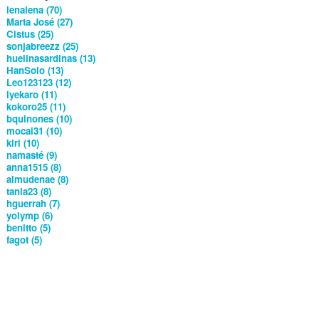
lenalena (70)
Marta José (27)
Cistus (25)
sonjabreezz (25)
huelinasardinas (13)
HanSolo (13)
Leo123123 (12)
iyekaro (11)
kokoro25 (11)
bquinones (10)
mocai31 (10)
kiri (10)
namasté (9)
anna1515 (8)
almudenae (8)
tania23 (8)
hguerrah (7)
yolymp (6)
benitto (5)
fagot (5)