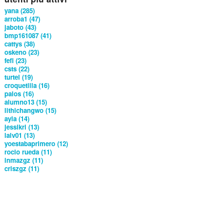
yana (285)
arroba1 (47)
jaboto (43)
bmp161087 (41)
cattys (38)
oskeno (23)
fefi (23)
csts (22)
turtel (19)
croquetilla (16)
palos (16)
alumno13 (15)
lithichangwo (15)
ayla (14)
jessikri (13)
lalv01 (13)
yoestabaprimero (12)
rocio rueda (11)
inmazgz (11)
criszgz (11)