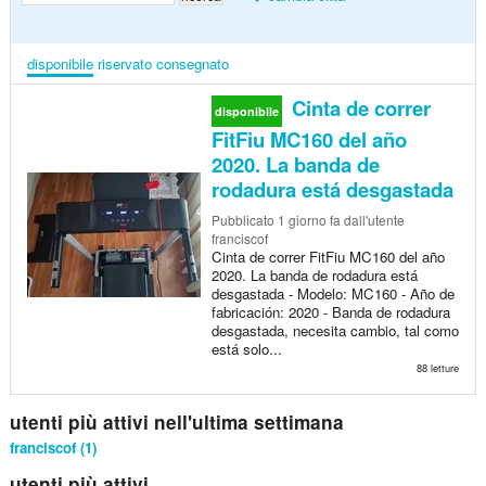
disponibile
riservato
consegnato
Cinta de correr
disponibile
FitFiu MC160 del año
2020. La banda de
rodadura está desgastada
Pubblicato
1 giorno fa
dall'utente
franciscof
Cinta de correr FitFiu MC160 del año
2020. La banda de rodadura está
desgastada - Modelo: MC160 - Año de
fabricación: 2020 - Banda de rodadura
desgastada, necesita cambio, tal como
está solo...
88 letture
utenti più attivi nell'ultima settimana
franciscof (1)
utenti più attivi