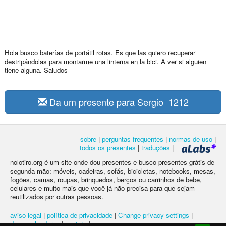
Hola busco baterías de portátil rotas. Es que las quiero recuperar
destripándolas para montarme una linterna en la bici. A ver si alguien
tiene alguna. Saludos
Da um presente para Sergio_1212
sobre
|
perguntas frequentes
|
normas de uso
|
todos os presentes
|
traduções
|
nolotiro.org é um site onde dou presentes e busco presentes grátis de
segunda mão: móveis, cadeiras, sofás, bicicletas, notebooks, mesas,
fogões, camas, roupas, brinquedos, berços ou carrinhos de bebe,
celulares e muito mais que você já não precisa para que sejam
reutilizados por outras pessoas.
aviso legal
|
política de privacidade
|
Change privacy settings
|
desenvolvedores
|
contato
|