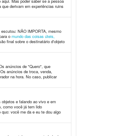
o aqui. Mas poder saber se a pessoa
a que derivam em experiências ruins
você escutou: NÃO IMPORTA, mesmo
 para o
mundo das coisas úteis,
o final sobre o destinatário d'objeto
 Os anúncios de "Quero", que
 Os anúncios de troca, venda,
rador na hora. No caso, publicar
 objetos e falando ao vivo e em
o, como você já tem lido
 quo: você me da e eu te dou algo