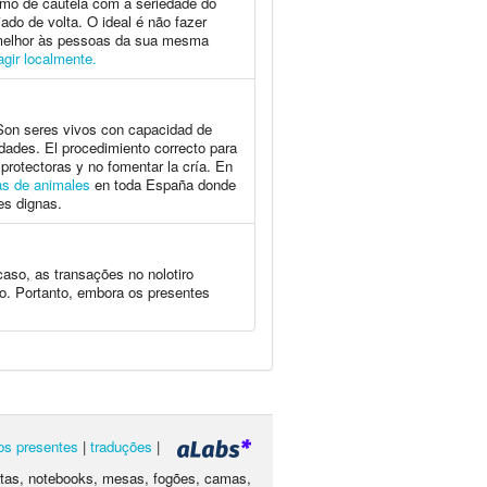
mo de cautela com a seriedade do
ado de volta. O ideal é não fazer
r melhor às pessoas da sua mesma
gir localmente.
. Son seres vivos con capacidad de
dades. El procedimiento correcto para
protectoras y no fomentar la cría. En
as de animales
en toda España donde
es dignas.
aso, as transações no nolotiro
ão. Portanto, embora os presentes
os presentes
|
traduções
|
letas, notebooks, mesas, fogões, camas,