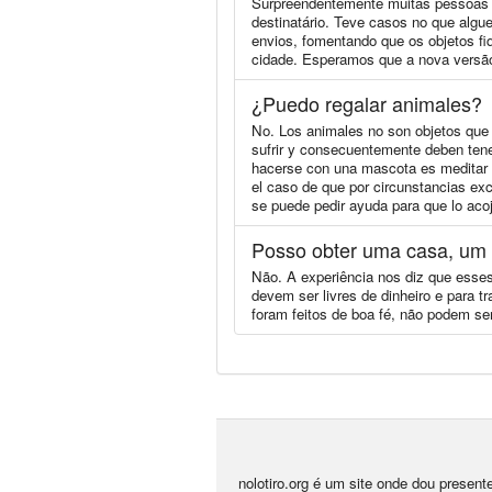
Surpreendentemente muitas pessoas f
destinatário. Teve casos no que algue
envios, fomentando que os objetos f
cidade. Esperamos que a nova versão
¿Puedo regalar animales?
No. Los animales no son objetos que s
sufrir y consecuentemente deben tene
hacerse con una mascota es meditar pr
el caso de que por circunstancias ex
se puede pedir ayuda para que lo ac
Posso obter uma casa, um 
Não. A experiência nos diz que esses
devem ser livres de dinheiro e para 
foram feitos de boa fé, não podem ser
nolotiro.org é um site onde dou presen