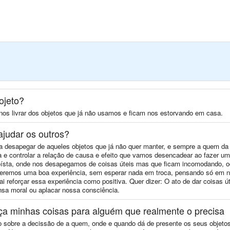
ojeto?
 nos livrar dos objetos que já não usamos e ficam nos estorvando em casa.
ajudar os outros?
 a desapegar de aqueles objetos que já não quer manter, e sempre a quem da 
ta e controlar a relação de causa e efeito que vamos desencadear ao fazer u
oísta, onde nos desapegamos de coisas úteis mas que ficam incomodando, o
teremos uma boa experiência, sem esperar nada em troca, pensando só em nos
 reforçar essa experiência como positiva. Quer dizer: O ato de dar coisas ú
a moral ou aplacar nossa consciência.
ça minhas coisas para alguém que realmente o precisa
o sobre a decissão de a quem, onde e quando dá de presente os seus objetos.