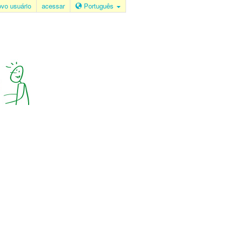
ovo usuário
acessar
Português