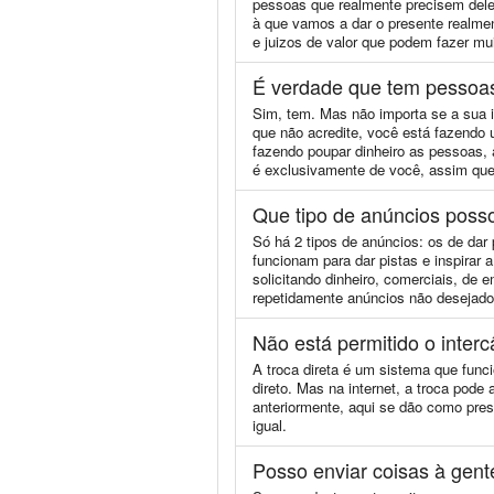
pessoas que realmente precisem dele
à que vamos a dar o presente realmen
e juizos de valor que podem fazer mu
É verdade que tem pessoas
Sim, tem. Mas não importa se a sua
que não acredite, você está fazendo
fazendo poupar dinheiro as pessoas, a
é exclusivamente de você, assim que 
Que tipo de anúncios posso
Só há 2 tipos de anúncios: os de dar
funcionam para dar pistas e inspirar
solicitando dinheiro, comerciais, de
repetidamente anúncios não desejados
Não está permitido o inter
A troca direta é um sistema que func
direto. Mas na internet, a troca pod
anteriormente, aqui se dão como pre
igual.
Posso enviar coisas à gen