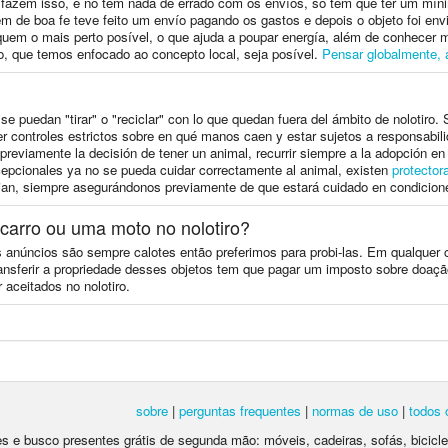
azem isso, e no tem nada de errado com os envíos, só tem que ter um míni
m de boa fe teve feito um envío pagando os gastos e depois o objeto foi envi
iquem o mais perto posível, o que ajuda a poupar energía, além de conhece
, que temos enfocado ao concepto local, seja posível.
Pensar globalmente, a
e puedan "tirar" o "reciclar" con lo que quedan fuera del ámbito de nolotiro
r controles estrictos sobre en qué manos caen y estar sujetos a responsabili
eviamente la decisión de tener un animal, recurrir siempre a la adopción en 
cepcionales ya no se pueda cuidar correctamente al animal, existen
protector
ojan, siempre asegurándonos previamente de que estará cuidado en condicion
carro ou uma moto no nolotiro?
 anúncios são sempre calotes então preferimos para probi-las. Em qualquer c
transferir a propriedade desses objetos tem que pagar um imposto sobre doaç
 aceitados no nolotiro.
sobre
|
perguntas frequentes
|
normas de uso
|
todos 
tes e busco presentes grátis de segunda mão: móveis, cadeiras, sofás, bicic