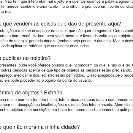
s. Não tem que interpretar mal o jeito em que nós usamos a palavra egoísm
te merece recebé-lo é uma tarefa muito difícil, e promove um tipo de condut
ito mal.
 que vendem as coisas que dão de presente aqui?
 intenção é a de se desapegar de coisas que não quer (o egoísta). Como 
 um ato bom. Você fez bem para você mesmo, e levou de volta aquele objeto
lém de energia, gerando riqueza (embora seja pouca, é riqueza). Mas a decisã
pode aplicar os critérios que considerar adequados.
 publicar no nolotiro?
 presentes, onde você oferece objetos que incomodam ou que já não que ter.
 a outras pessoas acerca de que tipo de objetos as pessoas estão precisando.
 emprego, medicamentos, etc não estão permitidos. E são apagados pelo mode
, ele pode proceder ao bloqueio da conta do usuário.
câmbio de objetos? Extraño
iona muito bem em formato físico, isto é, duas pessoas cara a cara, vendo os
e acabar em decepção ou insatisfações e discussões intermináveis. Além diss
sentes objetos sem condições e a troca tem como condicionamento o quid pro
te que não mora na minha cidade?