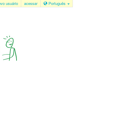
ovo usuário
acessar
Português