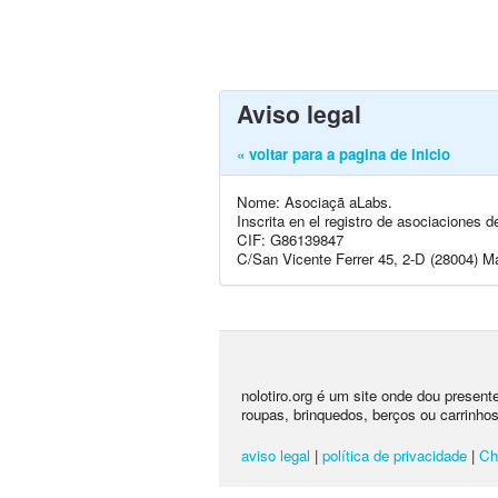
Aviso legal
« voltar para a pagina de inicio
Nome: Asociaçã aLabs.
Inscrita en el registro de asociaciones
CIF: G86139847
C/San Vicente Ferrer 45, 2-D (28004) Ma
nolotiro.org é um site onde dou presen
roupas, brinquedos, berços ou carrinhos
aviso legal
|
política de privacidade
|
Ch