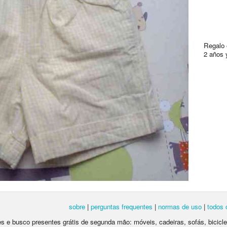
Regalo e
2 años y
sobre
|
perguntas frequentes
|
normas de uso
|
todos 
tes e busco presentes grátis de segunda mão: móveis, cadeiras, sofás, bicic