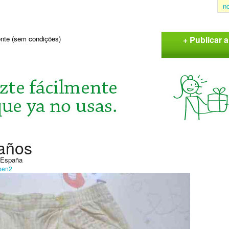
n
+ Publicar 
sente (sem condições)
 años
, España
ben2