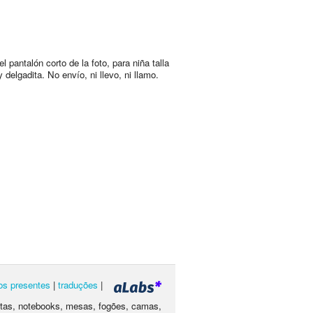
l pantalón corto de la foto, para niña talla
 delgadita. No envío, ni llevo, ni llamo.
os presentes
|
traduções
|
letas, notebooks, mesas, fogões, camas,